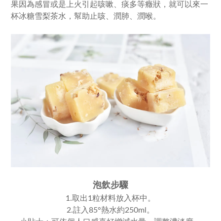
果因為感冒或是上火引起咳嗽、痰多等癥狀，就可以來一
杯冰糖雪梨茶水，幫助止咳、潤肺、潤喉。
泡飲步驟
1.取出1粒材料放入杯中。
2.註入85°熱水約250ml。