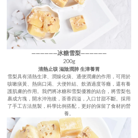
冰糖雪梨
————
—
—
——
———
—
200g
清熱止咳 滋陰潤肺 生津養胃
雪梨具有清熱生津、潤燥化痰、通便潤膚的作用，可用於
咳嗽痰黃、熱病口渴、大便幹結、飲酒過度等癥，還有養
護肌膚的作用。我們將冰糖和雪梨優雅的結合，將雪梨包
裹成方塊，開水沖泡後，茶香四溢，入口甘甜不斷。採用
了手工古法熬製，科學比例搭配，更好的保留了食材的營
養。