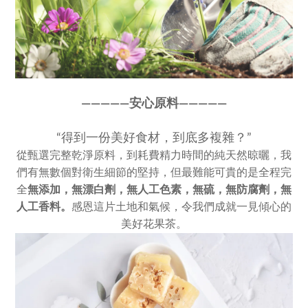
————
—
安心原料————
—
“得到一份美好食材，到底多複雜？”
從甄選完整乾淨原料，到耗費精力時間的純天然晾曬，我
們有無數個對衛生細節的堅持，但最難能可貴的是全程完
全
無添加，
無漂白劑，無人工色素，
無硫，無防腐劑，無
人工香料。
感恩這片土地和氣候，令我們成就一見傾心的
美好花果茶。