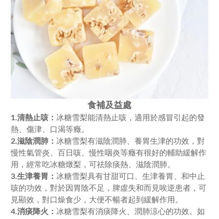
食補及益處
冰糖雪梨能清熱止咳，適用於感冒引起的發
1.清熱止咳：
熱、傷津、口渴等癥。
冰糖雪梨有滋陰潤肺、養胃生津的功效，對
2.滋陰潤肺：
慢性氣管炎、百日咳、慢性咽炎等癥有很好的輔助緩解作
用，經常吃冰糖燉梨，可祛除痰熱、滋陰潤肺。
冰糖雪梨具有甘甜可口、生津養胃、和中止
3.生津養胃：
咳的功效，對於因胃陰不足，脾虛失和而見唉逆患者，可
見顯效，對口燥食少，大便不暢者起到緩解作用。
冰糖雪梨有消痰降火、潤肺涼心的功效。如
4.消痰降火：