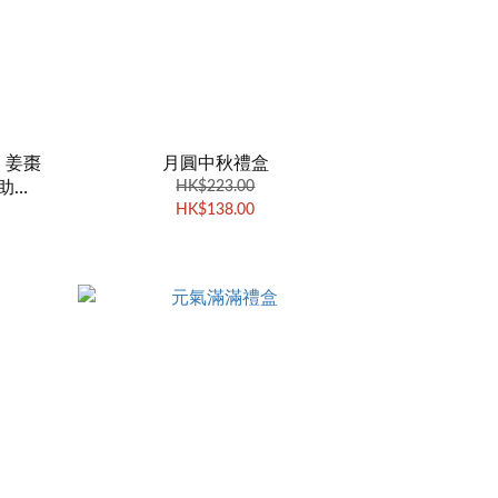
，姜棗
月圓中秋禮盒
助眠
HK$223.00
HK$138.00