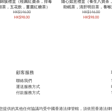
錦簇禮盒（桂圓紅棗茶，排毒
隨心如意禮盒（養生八寶茶
顏茶，五花飲，薑棗紅糖茶）
助眠茶，清肝明目茶，養喉
HK$146.00
HK$146.00
茶）
HK$98.00
HK$98.00
顧客服務
聯絡我們
運送服務方式
付款服務方式
任何協議均受中國香港法律管轄，須依照香港法律