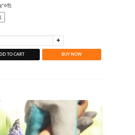
5g*6包
包
DD TO CART
BUY NOW