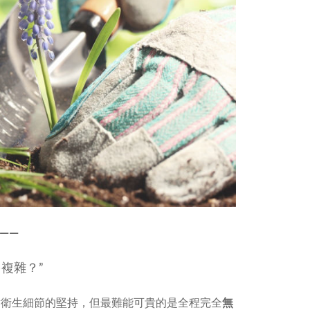
—
—
複雜？”
對衛生細節的堅持，但最難能可貴的是全程完全
無