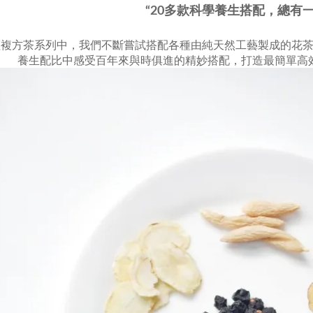
“20多款科學養生搭配，總有
組複方茶系列中，我們不斷嘗試搭配各種由純天然工藝製成的花
養生配比中感受百年來與時俱進的精妙搭配，打造最簡單高