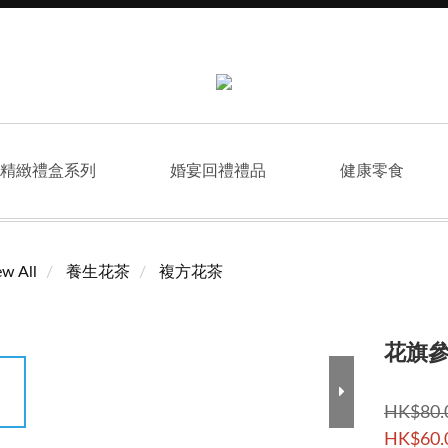
精緻禮盒系列
婚宴回禮禮品
健康零食
ew All
養生花茶
複方花茶
花旗
HK$80.
HK$60.