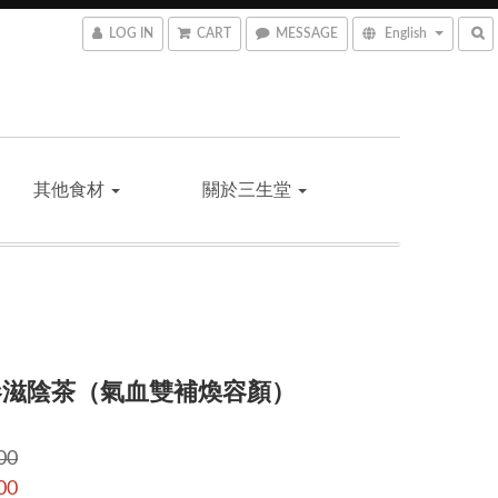
LOG IN
CART
MESSAGE
English
其他食材
關於三生堂
參滋陰茶（氣血雙補煥容顏）
00
00