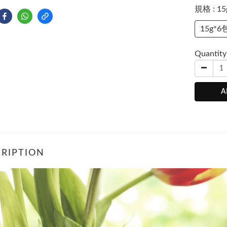
規格
: 1
15g*6
Quantity
A
RIPTION