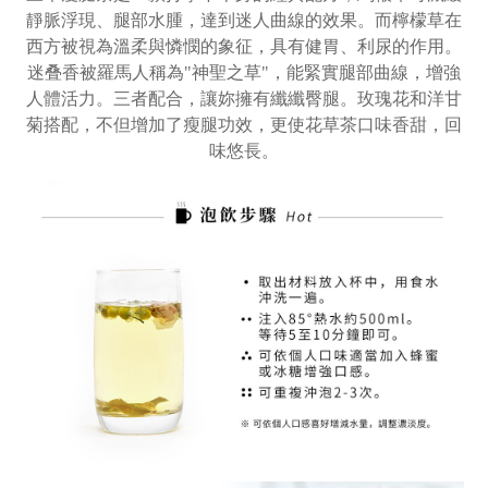
靜脈浮現、腿部水腫，達到迷人曲線的效果。而檸檬草在
西方被視為溫柔與憐憫的象征，具有健胃、利尿的作用。
迷叠香被羅馬人稱為
"
神聖之草
"
，能緊實腿部曲線，增強
人體活力。三者配合，讓妳擁有纖纖臀腿。玫瑰花和洋甘
菊搭配，不但增加了瘦腿功效，更使花草茶口味香甜，回
味悠長。