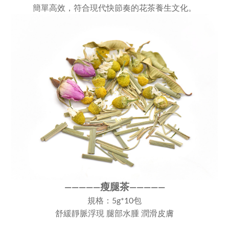
簡單高效，符合現代快節奏的花茶養生文化。
瘦腿茶
————
—
————
—
規格：5g*10包
舒緩靜脈浮現 腿部水腫 潤滑皮膚