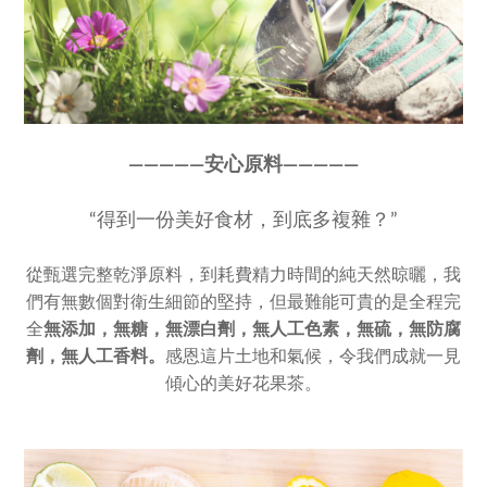
————
—
安心原料
————
—
“得到一份美好食材，到底多複雜？”
從甄選完整乾淨原料，到耗費精力時間的純天然晾曬，我
們有無數個對衛生細節的堅持，但最難能可貴的是全程完
全
無添加，
無糖，無漂白劑，無人工色素，
無硫，無防腐
劑，無人工香料。
感恩這片土地和氣候，令我們成就一見
傾心的美好花果茶。