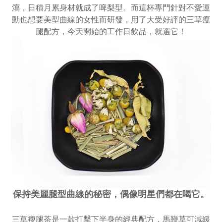
瀉，日積月累身材就成了啤梨型。而這杯專門針對不愛運
動也想要美型曲線的女性而研發，用了大受好評的三草瘦
腿配方，今天開始的工作日飲品，就選它！
保持美麗腿型曲線的秘密，
偶像明星們都在喝它。
三草瘦腿茶是一款打擊下半身的經典配方，馬鞭草可減緩