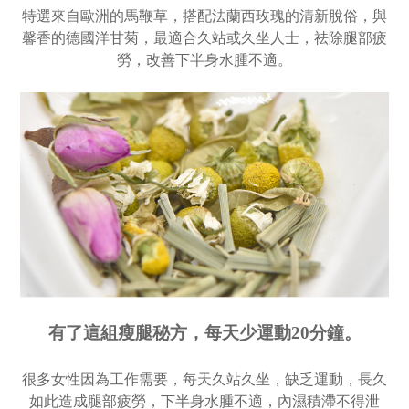
特選來自歐洲的馬鞭草，搭配法蘭西玫瑰的清新脫俗，與
馨香的德國洋甘菊，最適合久站或久坐人士，祛除腿部疲
勞，改善下半身水腫不適。
有了這組瘦腿秘方，
每天少運動
20
分鐘。
很多女性因為工作需要，每天久站久坐，缺乏運動，長久
如此造成腿部疲勞，下半身水腫不適，內濕積滯不得泄