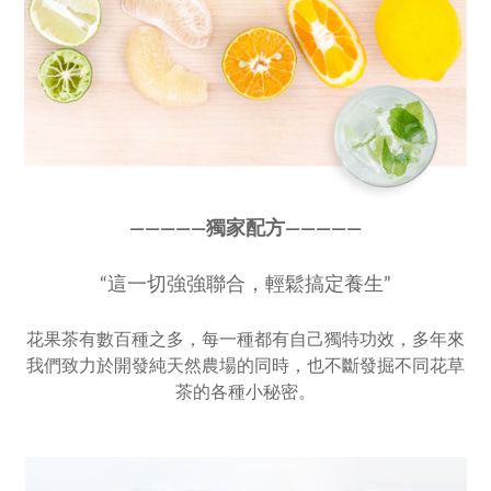
————
—
獨家配方
————
—
“這一切強強聯合，輕鬆搞定養生”
花果茶有數百種之多，每一種都有自己獨特功效，多年來
我們致力於開發純天然農場的同時，也不斷發掘不同花草
茶的各種小秘密。