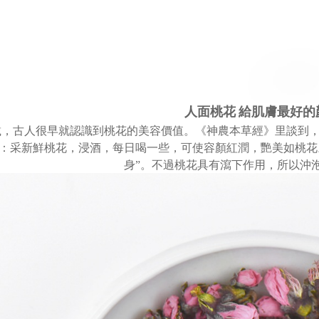
人面桃花 給肌膚最好的
載，古人很早就認識到桃花的美容價值。
《神農本草經》里談到，
：采新鮮桃花，浸酒，每日喝一些，可使容顏紅潤，艷美如桃花
身”。不過桃花具有瀉下作用，所以沖