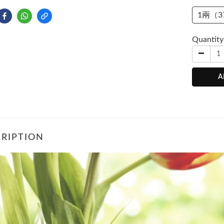
1兩（3
Quantity
A
RIPTION