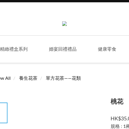
精緻禮盒系列
婚宴回禮禮品
健康零食
ew All
養生花茶
單方花茶——花類
桃花
HK$35.
規格
: 