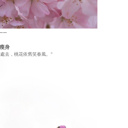
—
—
容瘦身
處去，桃花依舊笑春風。”