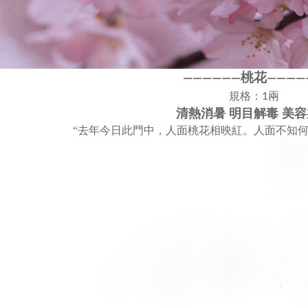
桃花
————
—
—
——
——
規格：1兩
清熱消暑 明目解毒 美
“去年今日此門中，人面桃花相映紅。人面不知何