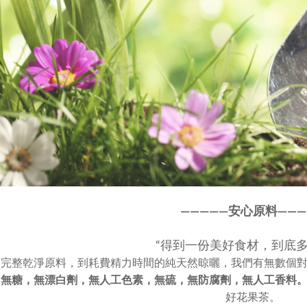
————
—
安心原料———
“得到一份美好食材，到底多
選完整乾淨原料，到耗費精力時間的純天然晾曬，我們有無數個
，
無糖，無漂白劑，無人工色素，
無硫，無防腐劑，無人工香料
好花果茶。