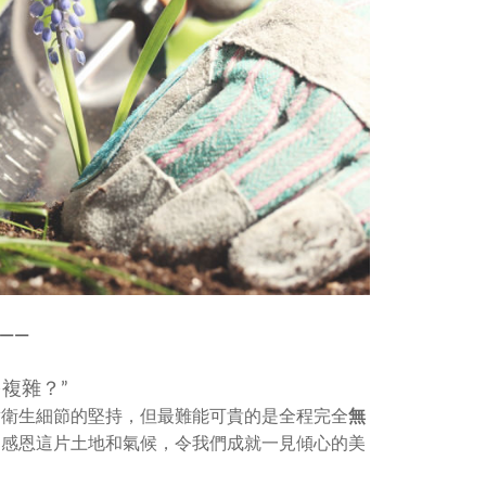
—
—
複雜？”
對衛生細節的堅持，但最難能可貴的是全程完全
無
。
感恩這片土地和氣候，令我們成就一見傾心的美