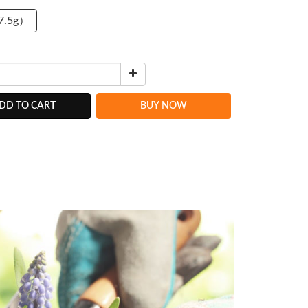
7.5g）
DD TO CART
BUY NOW