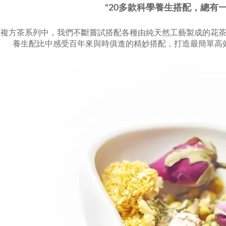
“20多款科學養生搭配，總有
組複方茶系列中，我們不斷嘗試搭配各種由純天然工藝製成的花
養生配比中感受百年來與時俱進的精妙搭配，打造最簡單高