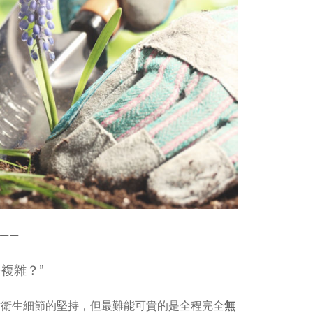
—
—
複雜？”
對衛生細節的堅持，但最難能可貴的是全程完全
無