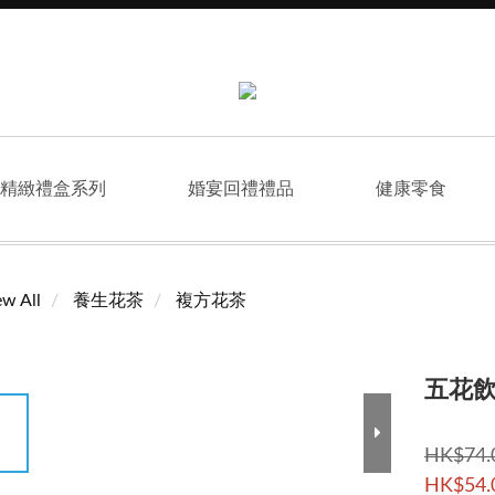
精緻禮盒系列
婚宴回禮禮品
健康零食
ew All
養生花茶
複方花茶
五花
HK$74.
HK$54.