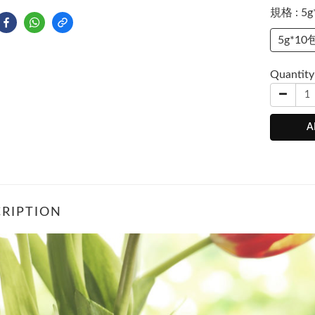
規格
: 5
5g*10
Quantity
A
RIPTION