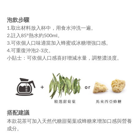
泡飲步驟
1.取出材料放入杯中，用食水沖洗一遍。
2.註入85°熱水約500ml。
3.可依個人口味適當加入蜂蜜或冰糖增強口感。
4.可重復沖泡2-3次。
小貼士：可依個人口感喜好增減水量，調整濃淡度。
搭配建議
本款花茶可加入天然代糖甜菊葉或蜂糖來增加口感與營養
成分。