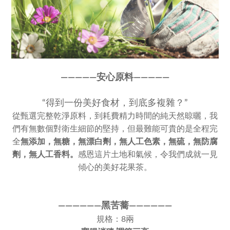
————
—
安心原料————
—
“得到一份美好食材，到底多複雜？”
從甄選完整乾淨原料，到耗費精力時間的純天然晾曬，我
們有無數個對衛生細節的堅持，但最難能可貴的是全程完
全
無添加，
無糖，無漂白劑，無人工色素，
無硫，無防腐
劑，無人工香料。
感恩這片土地和氣候，令我們成就一見
傾心的美好花果茶。
————
—
—
黑苦蕎
——
———
—
規格：8兩