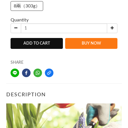
8兩（303g）
Quantity
ADD TO CART
BUY NOW
SHARE
DESCRIPTION