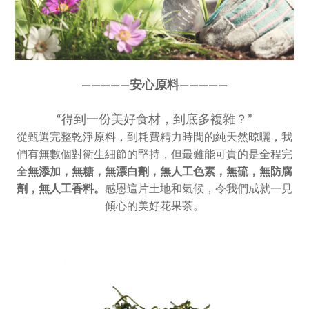
————
—
安心原料————
—
“得到一份美好食材，到底多複雜？”
從甄選完整乾淨原料，到耗費精力時間的純天然晾曬，我
們有無數個對衛生細節的堅持，但最難能可貴的是全程完
全
無添加，
無糖，無漂白劑，無人工色素，
無硫，無防腐
劑，無人工香料。
感恩這片土地和氣候，令我們成就一見
傾心的美好花果茶。