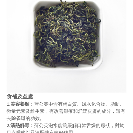
食補及益處
蒲公英中含有蛋白質、碳水化合物、脂肪、
1.美容養顏：
微量元素及維生素，有改善濕疹和舒緩皮膚的成分，還有
去除雀斑的功效。
蒲公英泡水能夠緩解口幹舌燥的癥狀，對於
2.清熱解毒：
目赤腫痛以及清肝熱有較好作用。