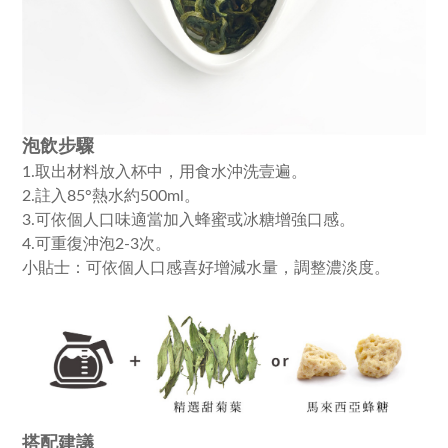
泡飲步驟
1.取出材料放入杯中，用食水沖洗壹遍。
2.註入85°熱水約500ml。
3.可依個人口味適當加入蜂蜜或冰糖增強口感。
4.可重復沖泡2-3次。
小貼士：可依個人口感喜好增減水量，調整濃淡度。
搭配建議