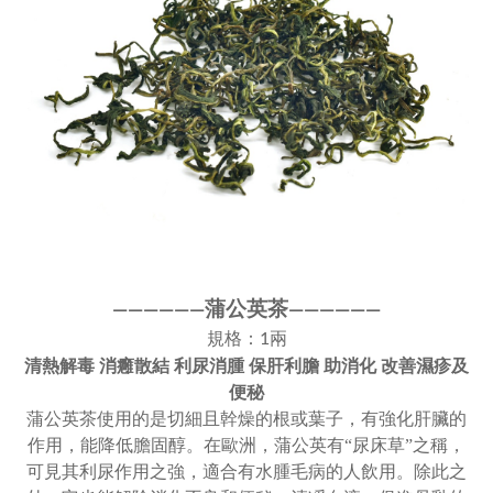
蒲公英茶
————
—
—
——
———
—
規格：1兩
清熱解毒 消癰散結 利尿消腫 保肝利膽 助消化 改善濕疹及
便秘
蒲公英茶使用的是切細且幹燥的根或葉子，有強化肝臟的
作用，能降低膽固醇。在歐洲，蒲公英有“尿床草”之稱，
可見其利尿作用之強，適合有水腫毛病的人飲用。除此之