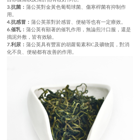
蒲公英對金黃色葡萄球菌、傷寒桿菌有抑制作
3.抗菌：
用。
蒲公英茶對於感冒、便秘等也有一定療效。
4.抗感冒：
蒲公英有顯著的催乳作用，無論煎汁口服，還是
6.催乳：
搗泥外敷，皆有效驗。
蒲公英具有豐富的胡蘿蔔素和C及礦物質，對消
7.利尿：
化不良、便秘都有改善的作用。