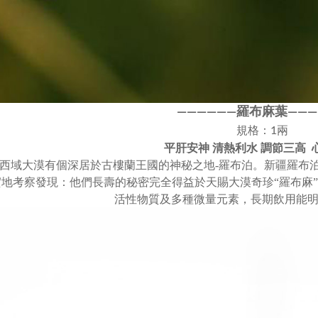
羅布麻葉
————
—
—
—
—
—
規格：1兩
平肝安神 清熱利水 調節三高
西域大漠有個深居於古樓蘭王國的神秘之地-羅布泊。新疆羅布泊
實地考察發現：他們長壽的秘密完全得益於天賜大漠奇珍“羅布麻
活性物質及多種微量元素，長期飲用能