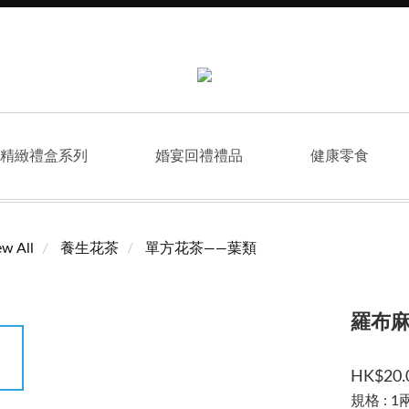
精緻禮盒系列
婚宴回禮禮品
健康零食
ew All
養生花茶
單方花茶——葉類
羅布
HK$20.
規格
: 