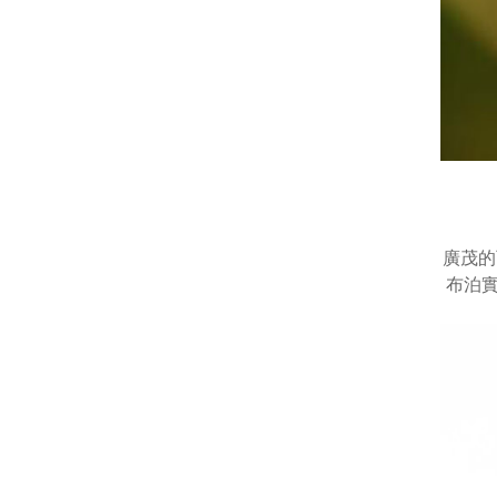
廣茂的
布泊