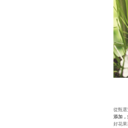
從甄選
添加，
好花果