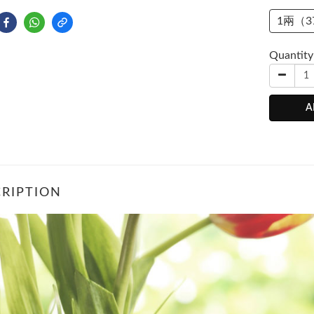
1兩（3
Quantity
A
RIPTION