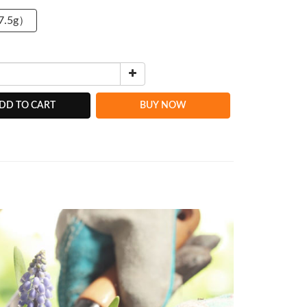
7.5g）
DD TO CART
BUY NOW