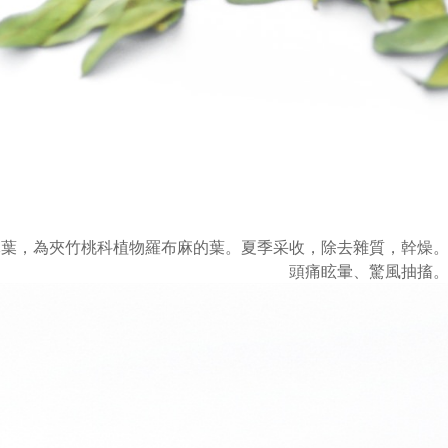
麻葉，為夾竹桃科植物羅布麻的葉。夏季采收，除去雜質，幹燥
頭痛眩暈、驚風抽搐