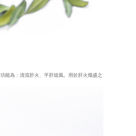
。功能為：清瀉肝火、平肝熄風。用於肝火熾盛之
。