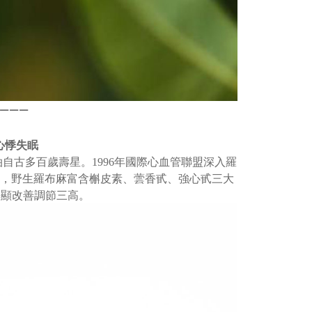
——
—
 心悸失眠
自古多百歲壽星。1996年國際心血管聯盟深入羅
”，野生羅布麻富含槲皮素、蕓香甙、強心甙三大
明顯改善調節三高。