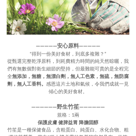
————
—
安心原料————
—
“得到一份美好食材，到底多複雜？”
從甄選完整乾淨原料，到耗費精力時間的純天然晾曬，我
們有無數個對衛生細節的堅持，但最難能可貴的是全程完
全
無添加，
無糖，無漂白劑，無人工色素，
無硫，無防腐
劑，無人工香料。
感恩這片土地和氣候，令我們成就一見
傾心的美好食材。
竹笙
————
—
—野生
——
———
—
規格：1兩
保護皮膚 健脾益胃 降膽固醇
竹笙是一種保健食品，含粗蛋白、純蛋白、水化合物、粗