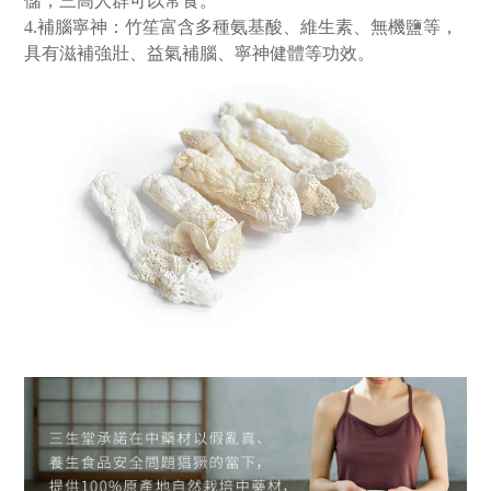
儲，三高人群可以常食。
4.補腦寧神：竹笙富含多種氨基酸、維生素、無機鹽等，
具有滋補強壯、益氣補腦、寧神健體等功效。