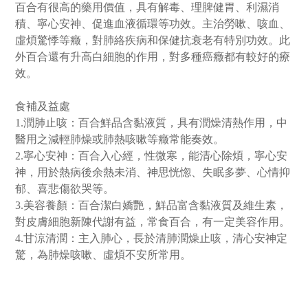
百合有很高的藥用價值，具有解毒、理脾健胃、利濕消
積、寧心安神、促進血液循環等功效。主治勞嗽、咳血、
虛煩驚悸等癥，對肺絡疾病和保健抗衰老有特別功效。此
外百合還有升高白細胞的作用，對多種癌癥都有較好的療
效。
食補及益處
1.潤肺止咳：百合鮮品含黏液質，具有潤燥清熱作用，中
醫用之減輕肺燥或肺熱咳嗽等癥常能奏效。
2.寧心安神：百合入心經，性微寒，能清心除煩，寧心安
神，用於熱病後余熱未消、神思恍惚、失眠多夢、心情抑
郁、喜悲傷欲哭等。
3.美容養顏：百合潔白嬌艷，鮮品富含黏液質及維生素，
對皮膚細胞新陳代謝有益，常食百合，有一定美容作用。
4.甘涼清潤：主入肺心，長於清肺潤燥止咳，清心安神定
驚，為肺燥咳嗽、虛煩不安所常用。