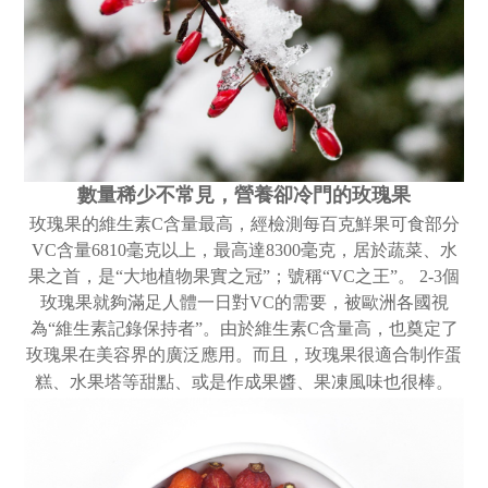
數量稀少不常見，
營養卻冷門的玫瑰果
玫瑰果的維生素C含量最高，經檢測每百克鮮果可食部分
VC含量6810毫克以上，最高達8300毫克，居於蔬菜、水
果之首，是“大地植物果實之冠”；號稱“VC之王”。 2-3個
玫瑰果就夠滿足人體一日對VC的需要，被歐洲各國視
為“維生素記錄保持者”。由於維生素C含量高，也奠定了
玫瑰果在美容界的廣泛應用。而且，玫瑰果很適合制作蛋
糕、水果塔等甜點、或是作成果醬、果凍風味也很棒。