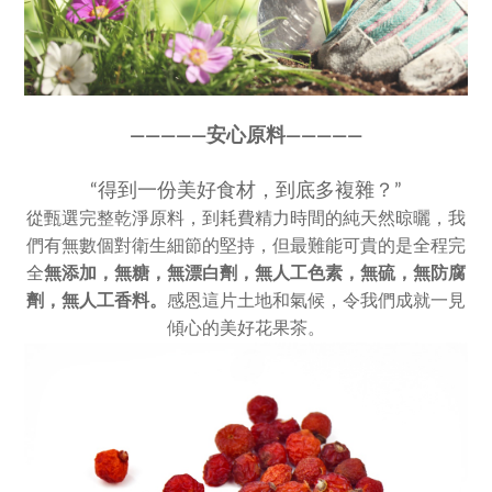
————
—
安心原料————
—
“得到一份美好食材，到底多複雜？”
從甄選完整乾淨原料，到耗費精力時間的純天然晾曬，我
們有無數個對衛生細節的堅持，但最難能可貴的是全程完
全
無添加，
無糖，無漂白劑，無人工色素，
無硫，無防腐
劑，無人工香料。
感恩這片土地和氣候，令我們成就一見
傾心的美好花果茶。