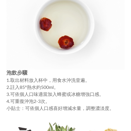
泡飲步驟
1.取出材料放入杯中，用食水沖洗壹遍。
2.註入85°熱水約500ml。
3.可依個人口味適當加入蜂蜜或冰糖增強口感。
4.可重復沖泡2-3次。
小貼士：可依個人口感喜好增減水量，調整濃淡度。