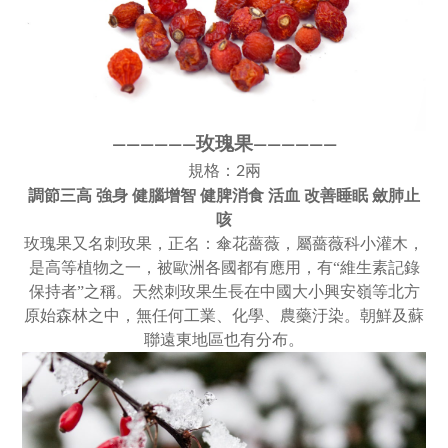
玫瑰果
————
—
—
——
———
—
規格：2兩
調節三高 強身 健腦增智 健脾消食 活血 改善睡眠 斂肺止
咳
玫瑰果又名刺玫果，正名：傘花薔薇，屬薔薇科小灌木，
是高等植物之一，被歐洲各國都有應用，有“維生素記錄
保持者”之稱。天然刺玫果生長在中國大小興安嶺等北方
原始森林之中，無任何工業、化學、農藥汙染。朝鮮及蘇
聯遠東地區也有分布。