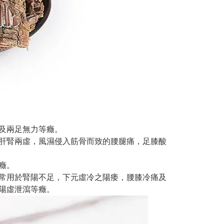
及兩足無力等癥。
肝腎兩虛，風濕侵入筋骨而致的腰腿痛，足膝酸
癥。
常用於腎陽不足，下元虛冷之陽痿，腰膝冷痛及
陽虛泄瀉等癥。