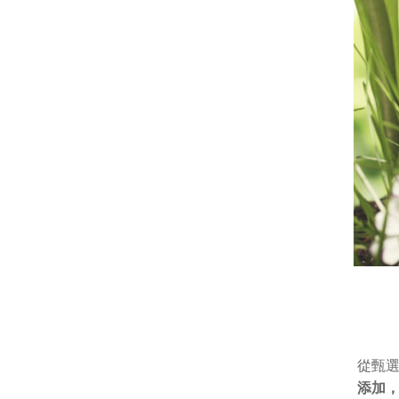
從甄
添加