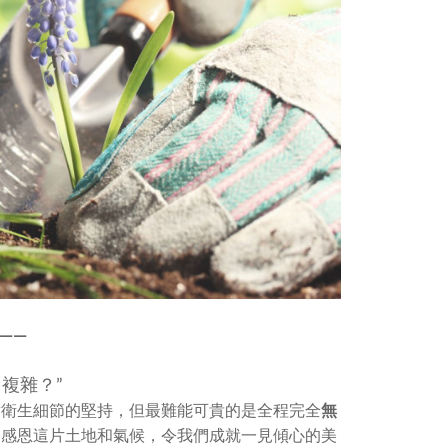
—
—
複雜？”
對衛生細節的堅持，但最難能可貴的是全程完全
無
。
感恩這片土地和氣候，令我們成就一見傾心的美