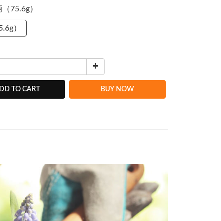
2兩（75.6g）
5.6g）
DD TO CART
BUY NOW