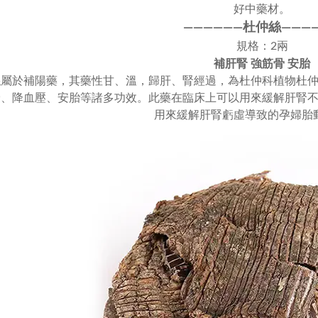
好中藥材。
————
—
—
杜仲絲
——
—
規格：2兩
補肝腎 強筋骨 安胎
絲屬於補陽藥，其藥性甘、溫，歸肝、腎經過，
為杜仲科植物杜
骨、降血壓、安胎等諸多功效。此藥在臨床上可以用來緩解肝腎
用來緩解肝腎虧虛導致的孕婦胎