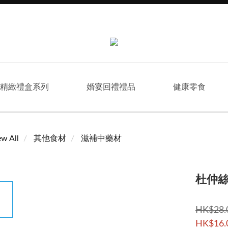
精緻禮盒系列
婚宴回禮禮品
健康零食
ew All
其他食材
滋補中藥材
杜仲
HK$28.
HK$16.