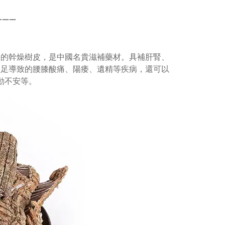
——
—
仲的幹燥樹皮，是中國名貴滋補藥材。具補肝腎、
不足導致的腰膝酸痛、陽痿、遺精等疾病，還可以
動不安等。