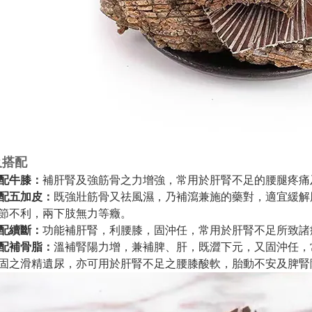
及搭配
補肝腎及強筋骨之力增強，常用於肝腎不足的腰腿疼痛
配牛膝：
既強壯筋骨又祛風濕，乃補瀉兼施的藥對，適宜緩解
配五加皮：
節不利，兩下肢無力等癥。
功能補肝腎，利腰膝，固沖任，常用於肝腎不足所致諸
配續斷：
溫補腎陽力增，兼補脾、肝，既澀下元，又固沖任，
配補骨脂：
固之滑精遺尿，亦可用於肝腎不足之腰膝酸軟，胎動不安及脾腎