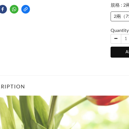
規格
: 
2兩（7
Quantity
A
RIPTION