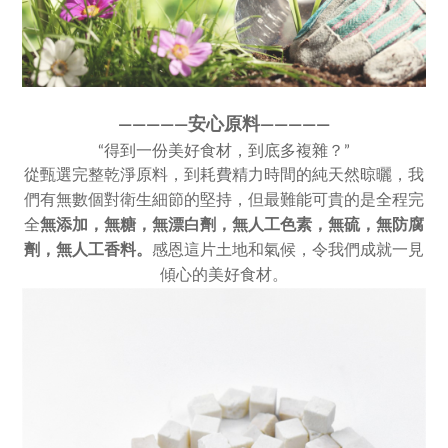
————
—
安心原料————
—
“得到一份美好食材，到底多複雜？”
從甄選完整乾淨原料，到耗費精力時間的純天然晾曬，我
們有無數個對衛生細節的堅持，但最難能可貴的是全程完
全
無添加，
無糖，無漂白劑，無人工色素，
無硫，無防腐
劑，無人工香料。
感恩這片土地和氣候，令我們成就一見
傾心的美好食材。