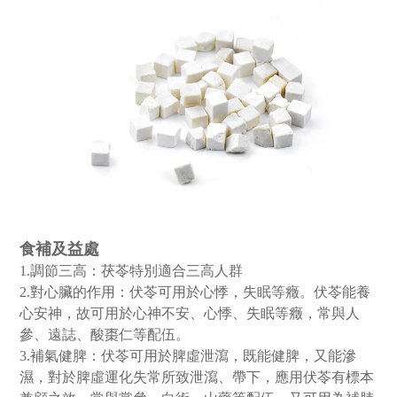
食補及益處
1.調節三高：茯苓特別適合三高人群
2.對心臟的作用：伏苓可用於心悸，失眠等癥。伏苓能養
心安神，故可用於心神不安、心悸、失眠等癥，常與人
參、遠誌、酸棗仁等配伍。
3.補氣健脾：伏苓可用於脾虛泄瀉，既能健脾，又能滲
濕，對於脾虛運化失常所致泄瀉、帶下，應用伏苓有標本