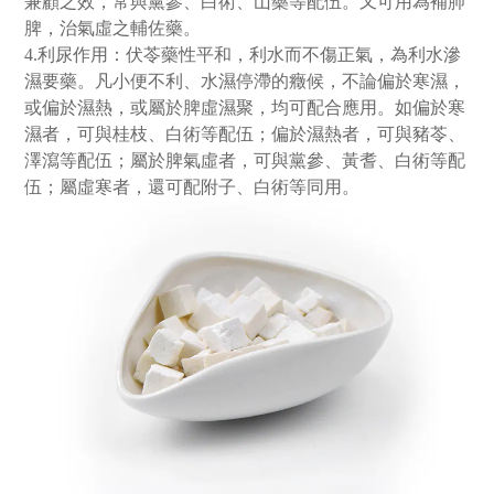
兼顧之效，常與黨參、白術、山藥等配伍。又可用為補肺
脾，治氣虛之輔佐藥。
4.利尿作用：伏苓藥性平和，利水而不傷正氣，為利水滲
濕要藥。凡小便不利、水濕停滯的癥候，不論偏於寒濕，
或偏於濕熱，或屬於脾虛濕聚，均可配合應用。如偏於寒
濕者，可與桂枝、白術等配伍；偏於濕熱者，可與豬苓、
澤瀉等配伍；屬於脾氣虛者，可與黨參、黃耆、白術等配
伍；屬虛寒者，還可配附子、白術等同用。