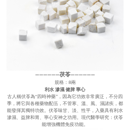
茯苓
————
—
—
——
———
—
規格：8兩
利水 滲濕 健脾 寧心
古人稱伏苓為“四時神藥”，因為它功效非常廣泛，不分四
季，將它與各種藥物配伍，不管寒、溫、風、濕諸疾，都
能發揮其獨特功效。伏苓味甘、淡、性平，入藥具有利水
滲濕、益脾和胃、寧心安神之功用。現代醫學研究：伏苓
能增強機體免疫功能。