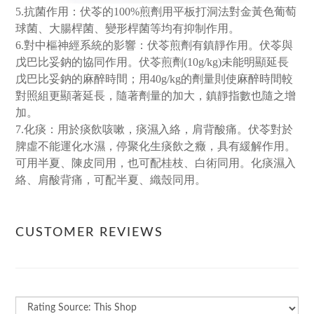
5.抗菌作用：伏苓的100%煎劑用平板打洞法對金黃色葡萄
球菌、大腸桿菌、變形桿菌等均有抑制作用。
6.對中樞神經系統的影響：伏苓煎劑有鎮靜作用。伏苓與
戊巴比妥鈉的協同作用。伏苓煎劑(10g/kg)未能明顯延長
戊巴比妥鈉的麻醉時間；用40g/kg的劑量則使麻醉時間較
對照組更顯著延長，隨著劑量的加大，鎮靜指數也隨之增
加。
7.化痰：用於痰飲咳嗽，痰濕入絡，肩背酸痛。伏苓對於
脾虛不能運化水濕，停聚化生痰飲之癥，具有緩解作用。
可用半夏、陳皮同用，也可配桂枝、白術同用。化痰濕入
絡、肩酸背痛，可配半夏、織殼同用。
CUSTOMER REVIEWS