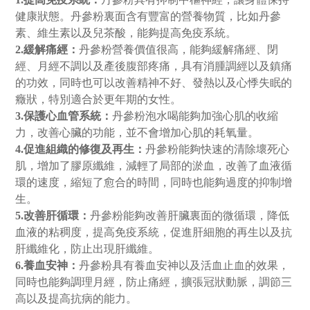
健康狀態。丹參
粉
裏面含有豐富的營養物質，比如丹參
素、維生素以及兒茶酸，能夠提高免疫系統。
2.緩解痛經：
丹參
粉
營養價值很高，能夠緩解痛經、閉
經、月經不調以及產後腹部疼痛，具有消腫調經以及鎮痛
的功效，同時也可以改善精神不好、發熱以及心悸失眠的
癥狀，特別適合於更年期的女性。
3.保護心血管系統：
丹參
粉
泡水喝能夠加強心肌的收縮
力，改善心臟的功能，並不會增加心肌的耗氧量。
4.促進組織的修復及再生：
丹參
粉
能夠快速的清除壞死心
肌，增加了膠原纖維，減輕了局部的淤血，改善了血液循
環的速度，縮短了愈合的時間，同時也能夠過度的抑制增
生。
5.改善肝循環：
丹參
粉
能夠改善肝臟裏面的微循環，降低
血液的粘稠度，提高免疫系統，促進肝細胞的再生以及抗
肝纖維化，防止出現肝纖維。
6.養血安神：
丹參
粉
具有養血安神以及活血止血的效果，
同時也能夠調理月經，防止痛經，擴張冠狀動脈，調節三
高以及提高抗病的能力。