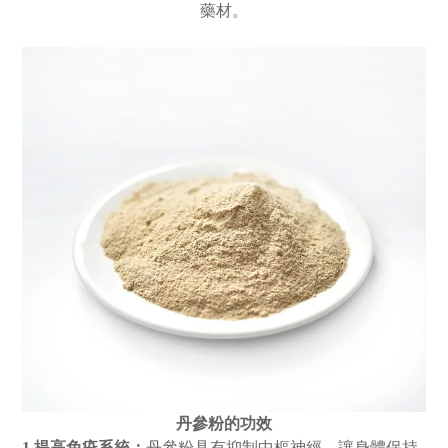
藥材。
丹參粉的功效
1.提高免疫系統：
丹參粉具有抑制中樞神經，讓身體保持