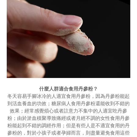
什麼人群適合食用丹參粉？
冬天容易手腳冰冷的人適宜食用丹參粉，因為丹參
粉
能起
到活血養血的功效；糖尿病人食用丹參
粉
還能收到不錯的
效果；經常感覺煩心或者註意力不集中的人適宜吃丹參
粉；由於淤血積聚導致痛經或者月經不調的女性食用丹參
粉
能起到不錯的調經作用；
但是有些人是不適宜食用的丹
參粉的，對於小孩子或者孕婦而言，則盡量避免食用這些