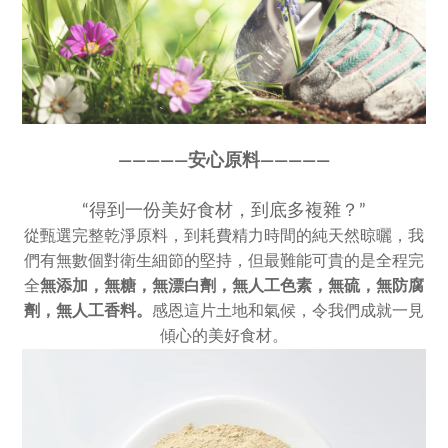
————
—
安心原料————
—
“得到一份美好食材，到底多複雜？”
從甄選完整乾淨原料，到耗費精力時間的純天然晾曬，我
們有無數個對衛生細節的堅持，但最難能可貴的是全程完
全
無添加，
無糖，無漂白劑，無人工色素，
無硫，無防腐
劑，無人工香料。
感恩這片土地和氣候，令我們成就一見
傾心的美好食材。