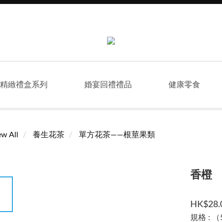
精緻禮盒系列
婚宴回禮禮品
健康零食
ew All
養生花茶
單方花茶——根莖果類
香橙
HK$28.
規格
: 