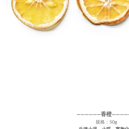
香橙
————
—
—
——
——
規格：50g