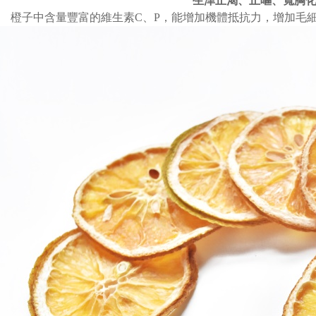
生津止渴、止嘔、寬胸
橙子中含量豐富的維生素C、P，能增加機體抵抗力，增加毛