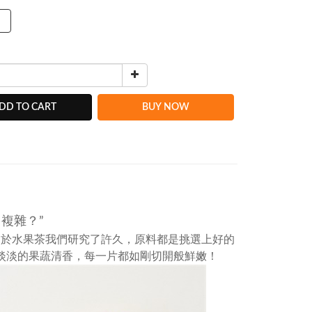
）
DD TO CART
BUY NOW
複雜？”
關於水果茶我們研究了許久，原料都是挑選上好的
淡淡的果蔬清香，每一片都如剛切開般鮮嫩！