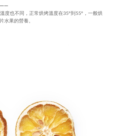
—
—
度也不同，正常烘烤溫度在35°到55°，一般烘
一片水果的營養。