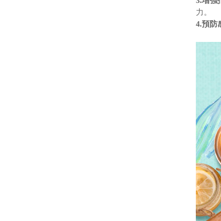
3.增
力。
4.預