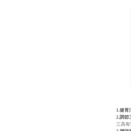
1.健
2.調
三高有