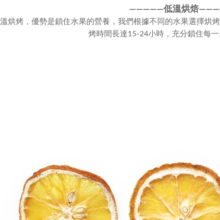
————
—
低溫烘焙———
溫烘烤，優勢是鎖住水果的營養，我們根據不同的水果選擇烘烤溫
烤時間長達15-24小時，充分鎖住每