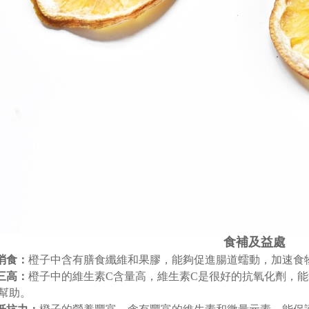
食補及益處
胃消食：
橙子中含有膳食纖維和果膠，能夠促進腸道蠕動，加速食
節三高：
橙子中的維生素C含量高，維生素C是很好的抗氧化劑，
幫助。