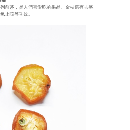
護膚
列前茅，是人們喜愛吃的果品。金桔還有去痰、
理氣止咳等功效。