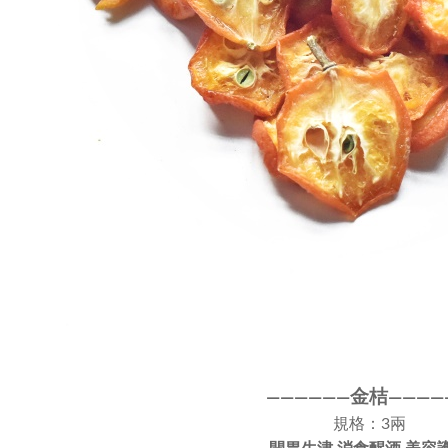
金桔
————
—
—
——
——
規格：3兩