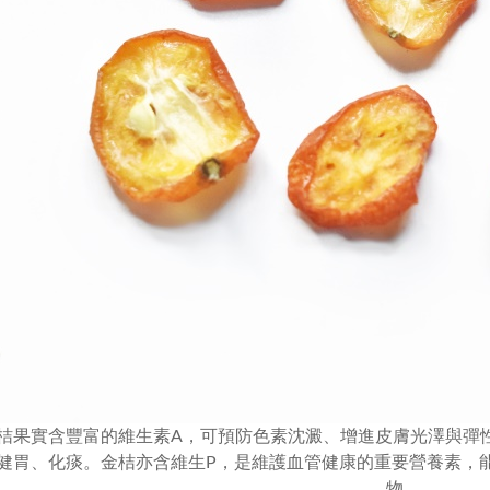
果實含豐富的維生素A，可預防色素沈澱、增進皮膚光澤與彈
健胃、化痰。金桔亦含維生P，是維護血管健康的重要營養素，
物。