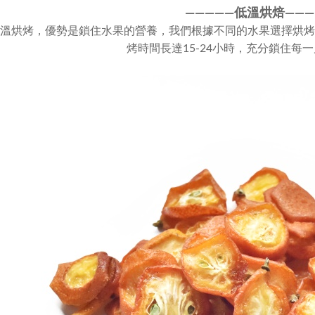
————
—
低溫烘焙———
溫烘烤，優勢是鎖住水果的營養，我們根據不同的水果選擇烘烤溫
烤時間長達15-24小時，充分鎖住每