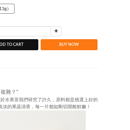
13g）
DD TO CART
BUY NOW
複雜？”
關於水果茶我們研究了許久，原料都是挑選上好的
淡淡的果蔬清香，每一片都如剛切開般鮮嫩！