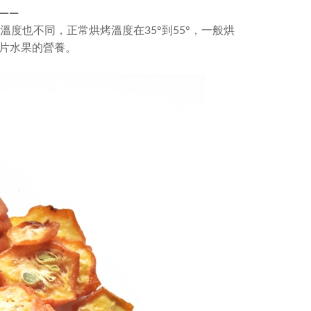
—
—
度也不同，正常烘烤溫度在35°到55°，一般烘
一片水果的營養。