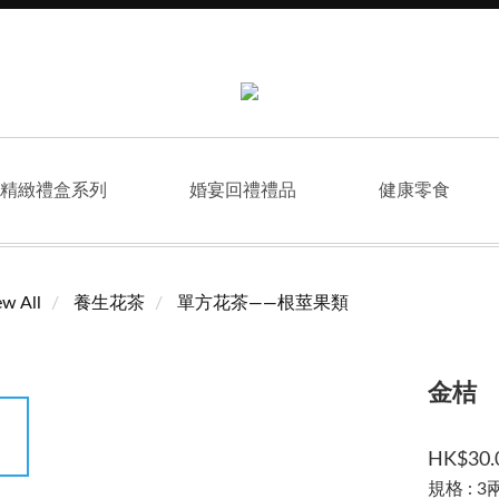
精緻禮盒系列
婚宴回禮禮品
健康零食
ew All
養生花茶
單方花茶——根莖果類
金桔
HK$30.
規格
: 