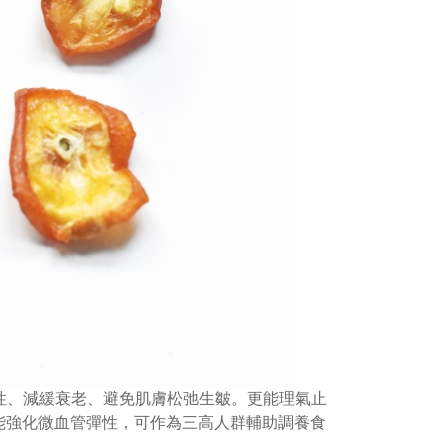
性、減緩衰老、避免肌膚松弛生皺。更能理氣止
能強化微血管彈性，可作為三高人群輔助調養食