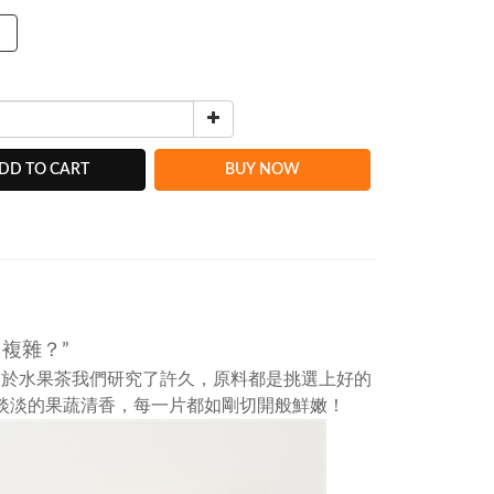
）
DD TO CART
BUY NOW
複雜？”
關於水果茶我們研究了許久，原料都是挑選上好的
淡淡的果蔬清香，每一片都如剛切開般鮮嫩！