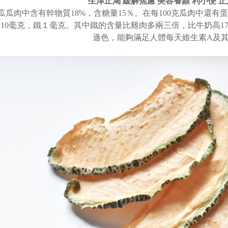
生津止渴 緩解焦慮 美容養顏 利小便 止
瓜瓜肉中含有幹物質18%，含糖量15％。在每100克瓜肉中還有蛋白
10毫克，鐵１毫克。其中鐵的含量比雞肉多兩三倍，比牛奶高1
遜色，
能夠滿足人體每天維生素A及其