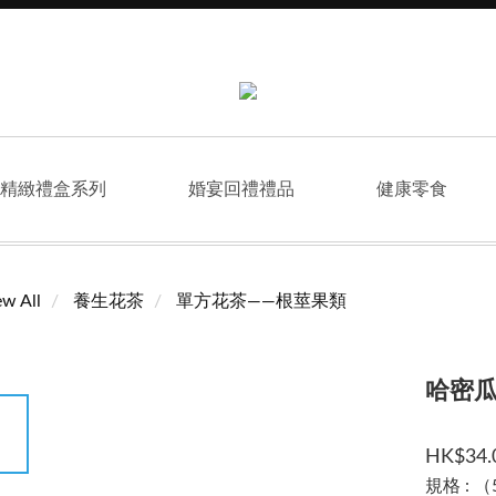
精緻禮盒系列
婚宴回禮禮品
健康零食
ew All
養生花茶
單方花茶——根莖果類
哈密
HK$34.
規格
: 