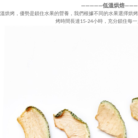
————
—
低溫烘焙———
溫烘烤，優勢是鎖住水果的營養，我們根據不同的水果選擇烘烤溫
烤時間長達15-24小時，充分鎖住每