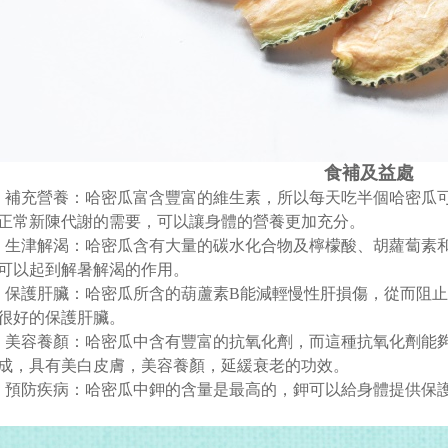
食補及益處
充營養：哈密瓜富含豐富的維生素，所以每天吃半個哈密瓜可
正常新陳代謝的需要，可以讓身體的營養更加充分。
津解渴：哈密瓜含有大量的碳水化合物及檸檬酸、胡蘿蔔素和
可以起到解暑解渴的作用。
護肝臟：哈密瓜所含的葫蘆素B能減輕慢性肝損傷，從而阻止
很好的保護肝臟。
容養顏：哈密瓜中含有豐富的抗氧化劑，而這種抗氧化劑能夠
成，具有美白皮膚，美容養顏，延緩衰老的功效。
防疾病：哈密瓜中鉀的含量是最高的，鉀可以給身體提供保護