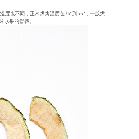
—
—
度也不同，正常烘烤溫度在35°到55°，一般烘
一片水果的營養。