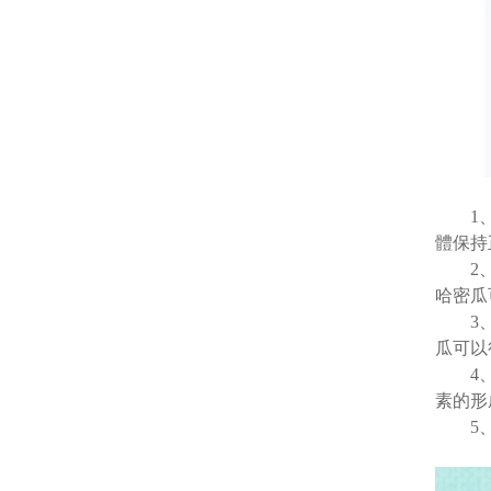
1、補
體保持
2、生
哈密瓜
3、保
瓜可以
4、美
素的形
5、預