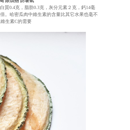
渴 除煩熱 防暑氣
質0.4克，脂肪0.3克，灰分元素２克，鈣14毫
7倍。哈密瓜肉中維生素的含量比其它水果也毫不
維生素C的需要