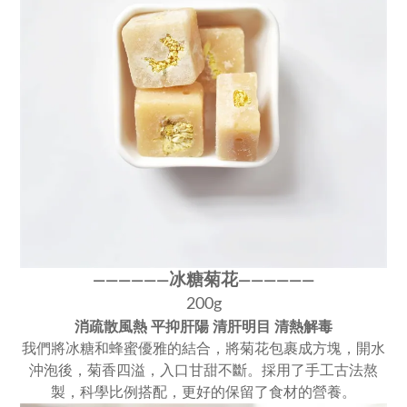
冰糖菊花
————
—
—
——
———
—
200g
消疏散風熱 平抑肝陽 清肝明目 清熱解毒
我們將冰糖和蜂蜜優雅的結合，將菊花包裹成方塊，開水
沖泡後，菊香四溢，入口甘甜不斷。採用了手工古法熬
製，科學比例搭配，更好的保留了食材的營養。