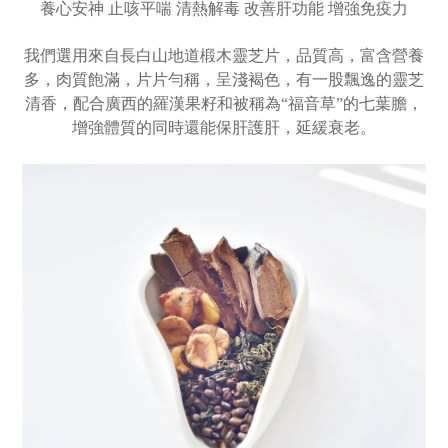
養心安神 止咳平喘 清熱解毒 改善肝功能 增強免疫力
我們選用來自長白山地道椴木靈芝片，品質高，富含營養
多，肉質飽滿，片片勻稱，呈淺褐色，有一股飄逸的靈芝
清香，配合廣西的羅漢果籽和被稱為“福音草”的七葉膽，
增強體質的同時還能保肝護肝，延緩衰老。