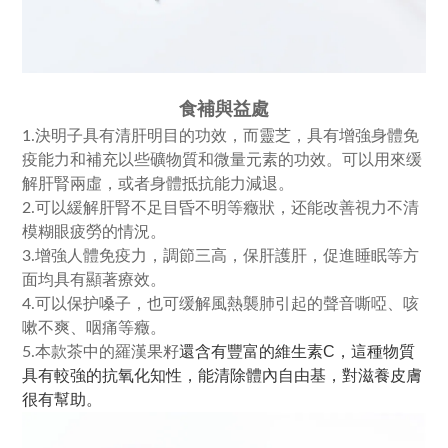
食補與益處
1.決明子具有清肝明目的功效，而靈芝，具有增強身體免
疫能力和補充以些礦物質和微量元素的功效。可以用來缓
解肝腎兩虛，或者身體抵抗能力減退。
2.可以
緩解
肝腎不足目昏不明等癥狀，还能改善視力不清
模糊眼疲勞的情況。
3.增強人體免疫力，調節三高，保肝護肝，促進睡眠等方
面均具有顯著療效。
4.可以保护嗓子，也可缓解風熱襲肺引起的聲音嘶啞、咳
嗽不爽、咽痛等癥。
還含有豐富的維生素C，這種物質
5.本款茶中的羅漢果籽
具有較強的抗氧化知性，能清除體內自由基，對滋養皮膚
很有幫助。