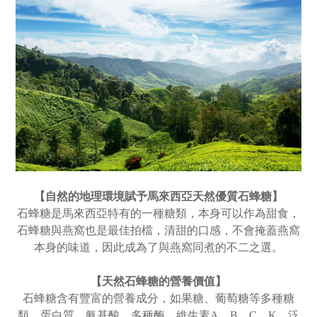
【自然的地理環境賦予馬來西亞天然優質石蜂糖
】
石蜂糖是馬來西亞特有的一種糖類，本身可以作為甜食，
石蜂糖與燕窩也是最佳拍檔，清甜的口感，不會掩蓋燕窩
本身的味道，因此成為了與燕窩同煮的不二之選。
【天然石蜂糖的營養價值
】
石蜂糖含有豐富的營養成分，如果糖、葡萄糖等多種糖
類，蛋白質、氨基酸、多種酶，維生素A、B、C、K，泛