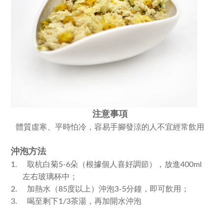
注意事項
體質虛寒、平時怕冷，容易手腳發涼的人不宜經常飲用
沖泡方法
取杭白菊
朵（根據個人喜好調節），放進
1.
5-6
400ml
左右玻璃杯中；
加熱水（
度以上）沖泡
分鐘，即可飲用；
2.
85
3-5
喝至剩下
茶湯，再加開水沖泡
3.
1/3