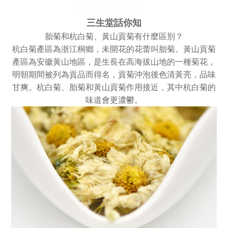
三生堂話你知
胎菊和杭白菊、黃山貢菊有什麼區別？
杭白菊產區為浙江桐鄉，未開花的花蕾叫胎菊。黃山貢菊
產區為安徽黃山地區，是生長在高海拔山地的一種菊花，
明朝期間被列為貢品而得名，貢菊沖泡後色清黃亮，品味
甘爽。杭白菊、胎菊和黃山貢菊作用接近，其中杭白菊的
味道會更濃鬱。