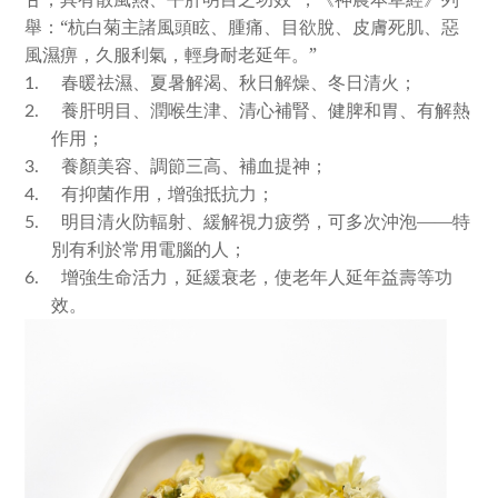
舉：“杭白菊主諸風頭眩、腫痛、目欲脫、皮膚死肌、惡
風濕痹，久服利氣，輕身耐老延年。”
春暖祛濕、夏暑解渴、秋日解燥、冬日清火；
1.
養肝明目、潤喉生津、清心補腎、健脾和胃、有解熱
2.
作用；
養顏美容、調節三高、補血提神；
3.
有抑菌作用，增強抵抗力；
4.
明目清火防輻射、緩解視力疲勞，可多次沖泡——特
5.
別有利於常用電腦的人；
增強生命活力，延緩衰老，使老年人延年益壽等功
6.
效。