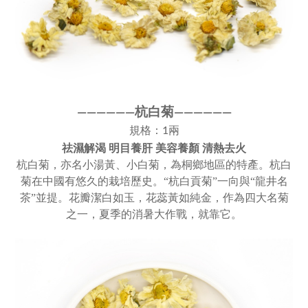
杭白菊
————
—
—
——
———
—
規格：1兩
祛濕解渴
明目養肝
美容養顏
清熱去火
杭白菊，亦名小湯黃、小白菊，為桐鄉地區的特產。杭白
菊在中國有悠久的栽培歷史。
“杭白貢菊”一向與“龍井名
茶”並提。花瓣潔白如玉，花蕊黃如純金，作為四大名菊
之一，夏季的消暑大作戰，就靠它。