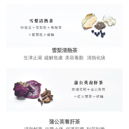
雪梨清熱茶
生津止渴 緩解焦慮 美容養顏 清熱化痰
蒲公英養肝茶