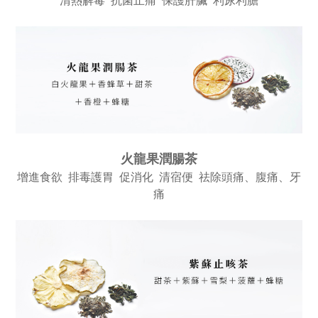
清熱解毒 抗菌止痛 保護肝臟 利尿利膽
火龍果潤腸茶
增進食欲 排毒護胃 促消化 清宿便 祛除頭痛、腹痛、牙
痛