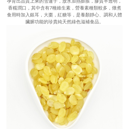
放水加熱膨脹
膠質半透明
孕育出品質上乘的雪蓮子，
，
，
香糯潤口
，
其中
含有7種維生素，營養素種類較多，
燉煮
是
調和人體
食用時加入銀耳，大棗，紅糖等，
養顏靜心、
臟腑功能的珍貴純天然綠色滋補食品
。