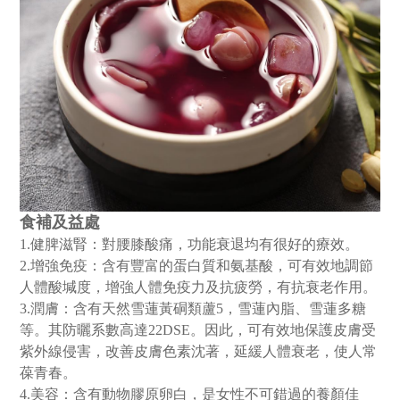
食補及益處
1.健脾滋腎：
對
腰膝酸痛，功能衰退均有很好的療效。
2.增強免疫：含有豐富的蛋白質和氨基酸，可有效地調節
人體酸堿度，增強人體免疫力及抗疲勞，有抗衰老作用。
3.潤膚：含有天然雪蓮黃硐類蘆5，雪蓮內脂、雪蓮多糖
等。其防曬系數高達22DSE。因此，可有效地保護皮膚受
紫外線侵害，改善皮膚色素沈著，延緩人體衰老，使人常
葆青春。
4.美容：含有動物膠原卵白，是女性不可錯過的養顏佳