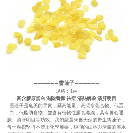
雪蓮子
————
—
—
—
—
———
—
規格：1兩
富含膠原蛋白 滋陰養顏 祛痘 清熱解暑 清肝明目
雪蓮子
是皂莢的果實，
屬高能量、高碳水化合物、低蛋
白
低脂肪食物
並含有植物性膳食纖維
具有養心通
，
，
，
脈、清肝明目等功效
。
我們嚴選來自天然的野生雪蓮子，
每一粒都堅持不使用化學農藥，純凈的山林與清澈的溪水