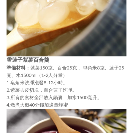
雪蓮子紫薯百合羹
準備材料：
紫薯150克、
百合25克 、
皂角米8克、
蓮子25
克、
水1500ml（1-2人分量）
1.皂角米洗凈泡發8-12小時。
2.紫薯去皮切塊，
百合蓮子洗凈。
3.所有的食材全部放入鍋裏，
加水1500毫升。
4.燉煮大概40分鐘加適量蜂蜜