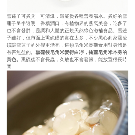
雪蓮子
可煮粥，可清燉，還能煲各種營養湯水。
煮好的
雪
蓮子
呈半透明，香糯潤口，
有植物界的燕窩美譽，吃多了
也不會發胖，
是調和人體的正規天然綠色滋補食品。
雪蓮
子雖好，
但市面上熏硫磺的實在太多，不少黑心商家熏硫
磺讓
雪蓮子
的外觀更漂亮，這類皂角米長期食用對身體是
有害無益的。
熏硫後皂角米變得白凈，掩蓋皂角米本身的
熏硫後不會長蟲，久放也不會發黴，能放置很長時
黃色。
間。