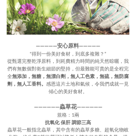
————
—
安心原料————
—
“得到一份美好食材，到底多複雜？”
從甄選完整乾淨原料，到耗費精力時間的純天然晾曬，我
們有無數個對衛生細節的堅持，但最難能可貴的是全程完
全
無添加，
無糖，無漂白劑，無人工色素，
無硫，無防腐
劑，無人工香料。
感恩這片土地和氣候，令我們成就一見
傾心的美好食材。
蟲草花
————
—
—
——
———
—
規格：1兩
抗氧化 保肝 調節三高
蟲草花一般指北蟲草，其中含有的蟲草多糖、超氧化物岐