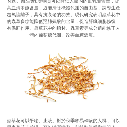
化酶、維生素E等物質可以降低人體內的血乳酸含量，提
高血清睪酮含量，還能清除機體代謝的自由基，誘導生產
超氧陰離子，具有抗衰老的功效。現代研究表明蟲草花中
的蟲草多糖能降低羥脯氨酸的含量，促進肝臟細胞修復，
有保肝作用。蟲草花中的腺甘、蟲草素等成分還能修正人
體內葡萄糖代謝、改善血糖濃度。
蟲草花可以平喘、止咳。對於秋季容易幹咳的人群，可以