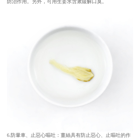
防治作用。另外，可用生姜水含漱緩解口臭。
6.防暈車、止惡心嘔吐：薑絲具有防止惡心、止嘔吐的作