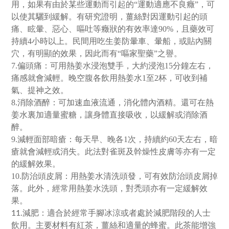
用，如果有由於某些運動而引起的“運動適應不良癥”，可
以使其驪到緩解。有研究證明，薑絲對因運動引起的頭
痛、眩暈、惡心、嘔吐等癥狀的有效率達90%，且藥效可
持續4小時以上。民間用吃生姜防暈車、暈船，或貼內關
穴，有明顯的效果，因此而有“嘔家聖藥”之譽。
7.偏頭痛：可用熱姜水浸泡雙手，大約浸泡15分鐘左右，
痛感就會減輕。晚空腹各飲用熱姜水1至2杯，可收到補
氣、提神之效。
8.消除酒醉：可加速血液流通，消化體內酒精。還可在熱
姜水裏加適量蜜糖，讓身體直接吸收，以緩解或消除酒
醉。
9.減輕面部暗瘡：每天早、晚各1次，持續約60天左右，暗
瘡就會減輕或消失。此法對雀斑及幹燥性皮膚等亦有一定
的緩解效果。
10.防治頭皮屑：用熱姜水清洗頭發，可有效防治頭皮屑掉
落。此外，經常用熱姜水洗頭，對禿頭亦有一定緩解效
果。
11.減肥：適合於經常手腳冰涼或者處於減肥階段的人士
飲用。主要材料有紅茶，薑絲和適量的蜂蜜。此茶能增強