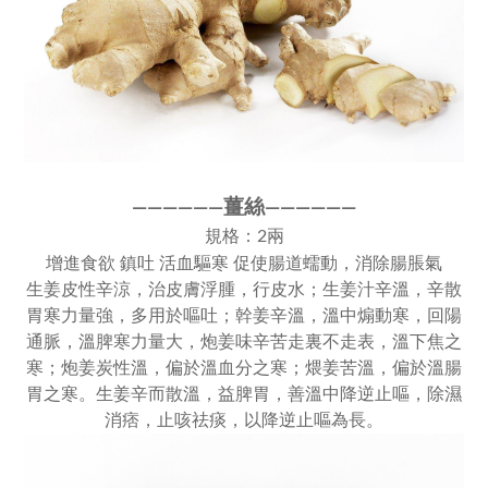
薑絲
————
—
—
—
—
———
—
規格：2兩
增進食欲 鎮吐 活血驅寒 促使腸道蠕動，消除腸脹氣
生姜皮性辛涼，治皮膚浮腫，行皮水；生姜汁辛溫，辛散
胃寒力量強，多用於嘔吐；幹姜辛溫，溫中煽動寒，回陽
通脈，溫脾寒力量大，炮姜味辛苦走裏不走表，溫下焦之
寒；炮姜炭性溫，偏於溫血分之寒；煨姜苦溫，偏於溫腸
胃之寒。生姜辛而散溫，益脾胃，善溫中降逆止嘔，除濕
消痞，止咳祛痰，以降逆止嘔為長。