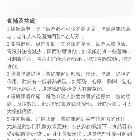
食補及益處
1.緩解衰老：除了做為必不可少的調味品，吃姜還能抗衰
老，老年人常吃薑絲可除“老人斑”。
2.開胃健脾、促進食欲：在炎熱的夏天，因為人體唾液、
胃液分泌會減少，因而影響食欲，如果飯前食一些
薑絲
，
可刺激唾液、胃液和消化液的分泌，增加胃腸蠕動，增進
食欲。
3.防暑降溫提神：薑絲能起到興奮、排汗、降溫，提神的
作用。對於有一般暑熱表現，如頭昏、心悸、胸悶、惡心
等情況的病人，適當喝點姜湯是大有脾益的。
4.緩解腰肩疼痛：將毛巾浸入熱姜水裏然後擰幹，敷於患
處，反復數次。此法能使肌肉由張變弛、舒筋活血，可大
大緩解疼痛。
5.殺菌解毒、消腫止痛：薑絲能起到某些抗菌素的作用，
尤其是對沙門氏菌效果更好。在炎熱的氣溫下，食品容易
受到細菌的汙染，而且生長繁殖快，適量吃些生姜可起到