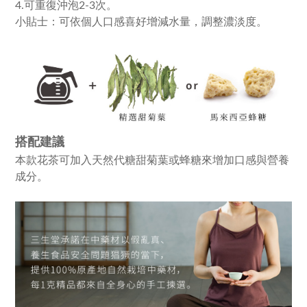
4.可重復沖泡2-3次。
小貼士：可依個人口感喜好增減水量，調整濃淡度。
搭配建議
本款花茶可加入天然代糖甜菊葉或蜂糖來增加口感與營養
成分。