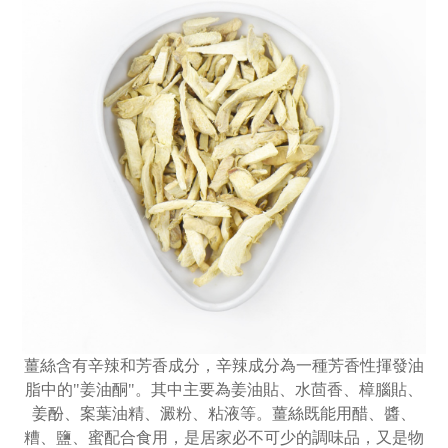
薑絲含有辛辣和芳香成分，辛辣成分為一種芳香性揮發油
脂中的"姜油酮"。其中主要為姜油貼、水茴香、樟腦貼、
姜酚、案葉油精、澱粉、粘液等。薑絲既能用醋、醬、
糟、鹽、蜜配合食用，是居家必不可少的調味品，又是物