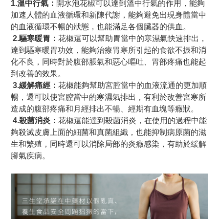
1.溫中行氣：
開水泡花椒可以達到溫中行氣的作用，能夠
加速人體的血液循環和新陳代謝，能夠避免出現身體當中
的血液循環不暢的狀態，也能滿足各個臟器的供血。
2.驅寒暖胃：
花椒還可以幫助胃當中的寒濕氣快速排出，
達到驅寒暖胃功效，能夠治療胃寒所引起的食欲不振和消
化不良，同時對於腹部脹氣和惡心嘔吐、胃部疼痛也能起
到改善的效果。
3.緩解痛經：
花椒能夠幫助宮腔當中的血液流通的更加順
暢，還可以使宮腔當中的寒濕氣排出，有利於改善宮寒所
造成的腹部疼痛和月經排出不暢、經期有血塊等癥狀。
4.殺菌消炎：
花椒還能達到殺菌消炎，在使用的過程中能
夠殺滅皮膚上面的細菌和真菌組織，也能抑制病原菌的滋
生和繁殖，同時還可以消除局部的炎癥感染，有助於緩解
腳氣疾病。