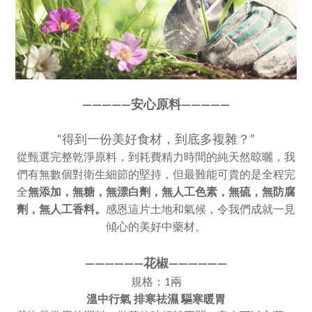
————
—
安心原料————
—
“得到一份美好食材，到底多複雜？”
從甄選完整乾淨原料，到耗費精力時間的純天然晾曬，我
們有無數個對衛生細節的堅持，但最難能可貴的是全程完
全
無添加，
無糖，無漂白劑，無人工色素，
無硫，無防腐
劑，無人工香料。
感恩這片土地和氣候，令我們成就一見
傾心的美好中藥材。
————
—
—
花椒
——
———
—
規格：1兩
溫中行氣 排寒祛濕 驅寒暖胃