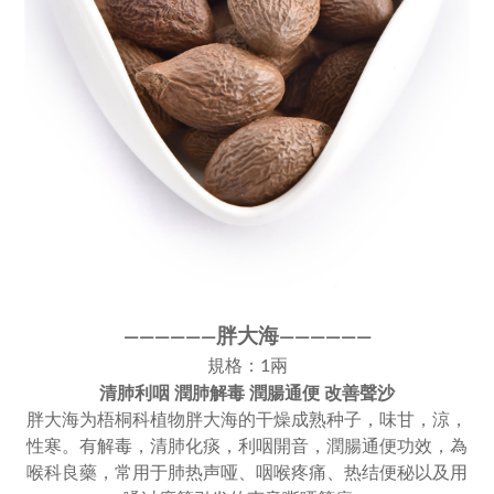
胖大海
————
—
—
—
—
———
—
規格：1兩
清肺利咽 潤肺解毒 潤腸通便 改善聲沙
胖大海为梧桐科植物胖大海的干燥成熟种子，味甘，涼，
性寒。有解毒，清肺化痰，利咽開音，潤腸通便功效，為
喉科良藥，常用于肺热声哑、咽喉疼痛、热结便秘以及用