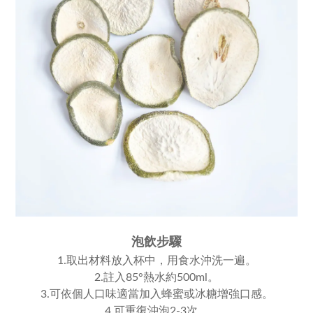
泡飲步驟
1.取出材料放入杯中，用食水沖洗一遍。
2.註入85°熱水約500ml。
3.可依個人口味適當加入蜂蜜或冰糖增強口感。
4.可重復沖泡2-3次。