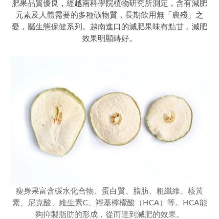
肥果品質優良，經越南科學院植物研究所測定，含有減肥
元素及人體需要的多種礦物質，長期飲用無「農殘」之
憂，屬生態保健系列。越南進口的減肥果味有點甘，減肥
效果明顯轉好。
瘦身果富含
碳水化合物、蛋白質、脂肪、粗纖維、核黃
素、尼克酸、維生素C、羥基檸檬酸（HCA）等。HCA能
夠抑製脂肪的形成，從而達到減肥的效果。