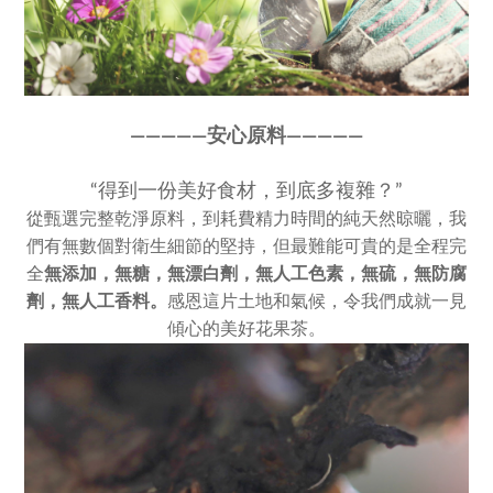
————
—
安心原料————
—
“得到一份美好食材，到底多複雜？”
從甄選完整乾淨原料，到耗費精力時間的純天然晾曬，我
們有無數個對衛生細節的堅持，但最難能可貴的是全程完
全
無添加，
無糖，無漂白劑，無人工色素，
無硫，無防腐
劑，無人工香料。
感恩這片土地和氣候，令我們成就一見
傾心的美好花果茶。