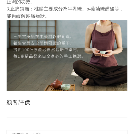
止渴的功效。
3.止痛鎮痛：桃膠主要成分為半乳糖、α-葡萄糖醛酸等，
能夠緩解疼痛癥狀。
顧客評價