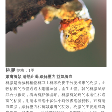
桃膠
規格：1兩
嫩膚養顏 清熱止渴 緩解壓力 益氣養血
桃膠是薔薇科植物桃或山桃等樹皮中分泌出來的樹脂，比
較粘稠的液體通過太陽曬蒸發，產生固體。幹的桃膠呈結
晶石狀很硬，看著有點像琥珀。桃膠有足夠的水溶性和適
當的粘度，用清水浸泡十多個小時候後泡發變軟。它有清
血降脂，緩解壓力和抗皺嫩膚的功效。樹膠的主要組成為