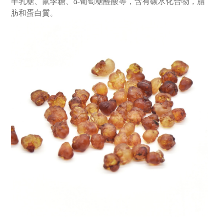
半乳糖、鼠李糖、α-葡萄糖醛酸等，含有碳水化合物，脂
肪和蛋白質。