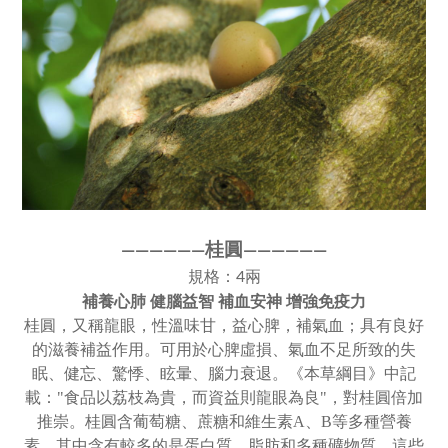
桂圓
————
—
—
——
———
—
規格：4兩
補養心肺 健腦益智 補血安神 增強免疫力
桂圓，又稱龍眼，性溫味甘，益心脾，補氣血；具有良好
的滋養補益作用。可用於心脾虛損、氣血不足所致的失
眠、健忘、驚悸、眩暈、腦力衰退。《本草綱目》中記
載："食品以荔枝為貴，而資益則龍眼為良"，對桂圓倍加
推崇。桂圓含葡萄糖、蔗糖和維生素A、B等多種營養
素，其中含有較多的是蛋白質、脂肪和多種礦物質，這些