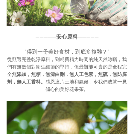
————
—
安心原料————
—
“得到一份美好食材，到底多複雜？”
從甄選完整乾淨原料，到耗費精力時間的純天然晾曬，我
們有無數個對衛生細節的堅持，但最難能可貴的是全程完
全
無添加，
無糖，無漂白劑，無人工色素，
無硫，無防腐
劑，無人工香料。
感恩這片土地和氣候，令我們成就一見
傾心的美好花果茶。