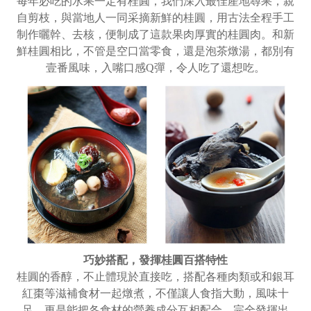
每年必吃的水果一定有桂圓，我們深入最佳產地尋果，親
自剪枝，與當地人一同采摘新鮮的桂圓，用古法全程手工
制作曬幹、去核，便制成了這款果肉厚實的桂圓肉。和新
鮮桂圓相比，不管是空口當零食，還是泡茶燉湯，都別有
壹番風味，入嘴口感Q彈，令人吃了還想吃。
巧妙搭配，發揮桂圓百搭特性
桂圓的香醇，不止體現於直接吃，搭配各種肉類或和銀耳
紅棗等滋補食材一起燉煮，不僅讓人食指大動，風味十
足，更是能把各食材的營養成分互相配合，完全發揮出