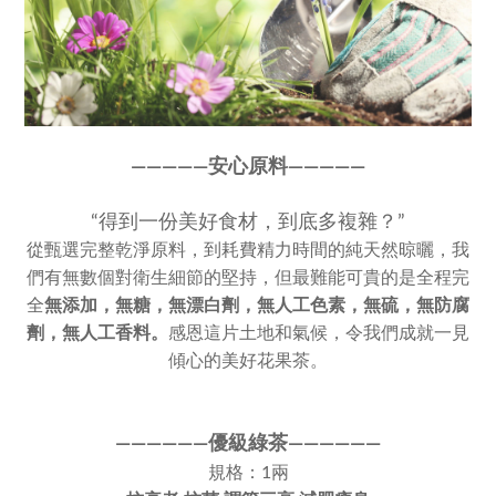
————
—
安心原料————
—
“得到一份美好食材，到底多複雜？”
從甄選完整乾淨原料，到耗費精力時間的純天然晾曬，我
們有無數個對衛生細節的堅持，但最難能可貴的是全程完
全
無添加，
無糖，無漂白劑，無人工色素，
無硫，無防腐
劑，無人工香料。
感恩這片土地和氣候，令我們成就一見
傾心的美好花果茶。
————
—
—
優級綠茶
——
———
—
規格：1兩