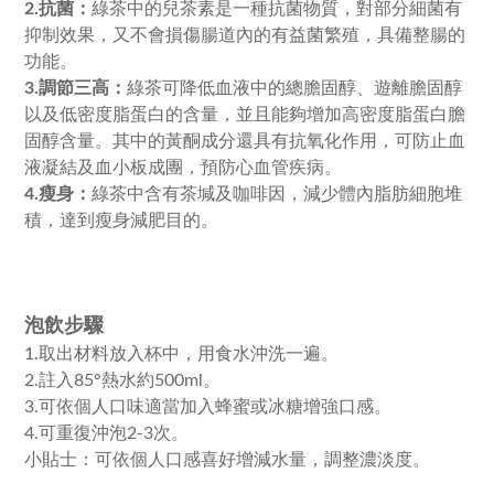
綠茶中的兒茶素是一種抗菌物質，對部分細菌有
2.抗菌：
抑制效果，又不會損傷腸道內的有益菌繁殖，具備整腸的
功能。
綠茶可降低血液中的總膽固醇、遊離膽固醇
3.調節三高：
以及低密度脂蛋白的含量，並且能夠增加高密度脂蛋白膽
固醇含量。其中的黃酮成分還具有抗氧化作用，可防止血
液凝結及血小板成團，預防心血管疾病。
綠茶中含有茶堿及咖啡因，減少體內脂肪細胞堆
4.瘦身：
積，達到瘦身減肥目的。
泡飲步驟
1.取出材料放入杯中，用食水沖洗一遍。
2.註入85°熱水約500ml。
3.可依個人口味適當加入蜂蜜或冰糖增強口感。
4.可重復沖泡2-3次。
小貼士：可依個人口感喜好增減水量，調整濃淡度。