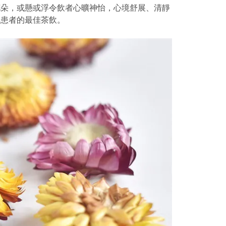
花朵，或懸或浮令飲者心曠神怡，心境舒展、清靜
眠患者的最佳茶飲。