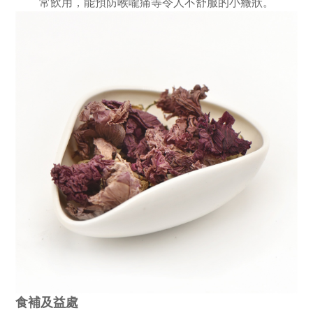
常飲用，能預防喉嚨痛等令人不舒服的小癥狀。
食補及益處