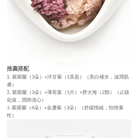
推薦搭配
1.
紫羅蘭（
朵）
洋甘菊（
茶匙）（美白補水，滋潤肌
3
+
1
膚）
2.
紫羅蘭（
朵）
薄荷葉（
片）
胖大海（
顆）（止咳
3
+
5
+
2
化痰，潤肺清心）
3.
紫羅蘭（
4
朵）
+
金盞菊（
3
朵）（舒緩情緒，怡情養
性）