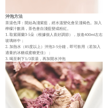
沖泡方法
茶湯色澤：開始為淺紫藍，經水溫變化會呈淺褐色。加入
檸檬汁數滴，茶色會自淺藍變成粉紅。
1.
取紫羅蘭3-5朵（根據個人喜好調節），放進
左右
400ml
玻璃杯中；
2.
加熱水（
度以上）沖泡
分鐘，即可飲用（若加入
85
3-5
適量的冰糖或蜜糖更佳）；
3.
喝至剩下
茶湯，再加開水沖泡
1/3