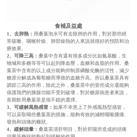
食補及益處
1、去肺熱：
用桑葉泡水可有去除肺的作用，對於那些經
常咳嗽、咽喉幹燥、肺部燥熱的人來說就很好的預防和治
療效果。
2、可降三高：
桑葉中含有還有很多成分比如氨基酸，生
物堿和多糖等等可以起到降血壓，血糖和血脂的作用。桑
葉茶中含有的以上成分能夠抑制原磷酸化酶的活性，減少
糖原分解成為葡萄糖而導致的血糖升高。所以桑葉茶具有
調節三高的作用，除此之外，桑葉茶中的壹些成分還能夠
保護我們的胰腺功能不受到破壞，對於糖尿病患者來說，
長期飲用桑葉茶是很不錯的選擇。
3、可緩解風熱感冒：
如果不幸患上了外感風熱型感冒，
可以采取喝些桑葉茶的措施，能夠有效的減輕咽喉腫痛、
發熱和頭痛的癥狀。
4、緩解頭暈：
桑葉茶清肝明目，對於肝陽所造成的頭痛
頭暈等癥狀能夠起到緩解的作用。