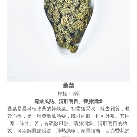
桑葉
————
—
—
——
———
—
規格：2兩
疏散風熱、清肝明目、養肺潤燥
桑葉是桑科植物桑的幹燥葉。初霜後采收，除去雜質，曬
幹而得，是一種發散風熱藥，既可內服，也可外敷。其性
寒，味甘、苦，有疏散風熱、清肺潤燥、清肝明目的功
效，可緩解風熱感冒，肺熱燥咳，頭暈頭痛，目赤昏花的