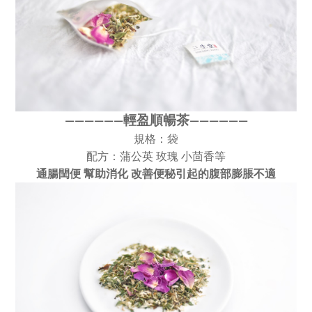
輕盈順暢茶
————
—
—
——
———
—
規格：袋
配方：蒲公英 玫瑰 小茴香等
通腸閏便 幫助消化 改善便秘引起的腹部膨脹不適