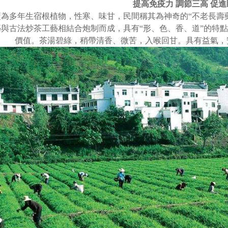
提高免疫力 調節三高 促
藍為多年生宿根植物，性寒、味甘，民間稱其為神奇的“不老長壽
藝與古法炒茶工藝相結合炮制而成，具有“形、色、香、道”的特
價值。茶湯碧綠，稍帶清香、微苦，入喉回甘。具有益氣