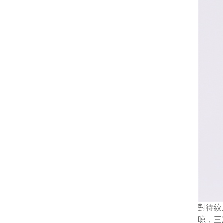
對待絞
晾，三