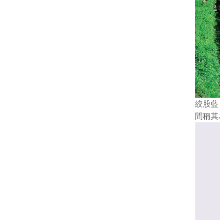
絞股藍
間稱其