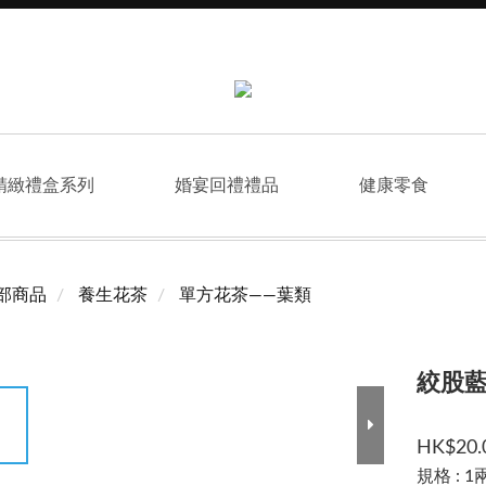
精緻禮盒系列
婚宴回禮禮品
健康零食
部商品
養生花茶
單方花茶——葉類
絞股
HK$20.
規格
: 