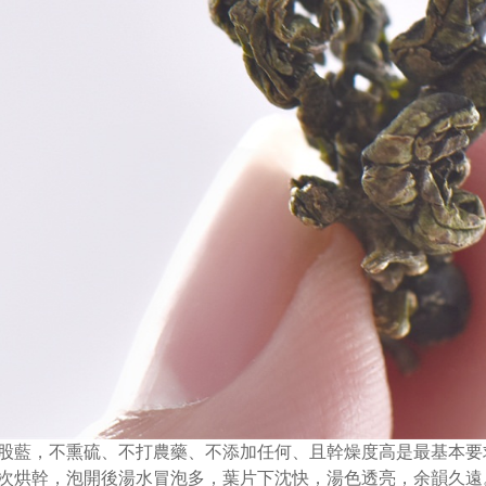
股藍，不熏硫、不打農藥、不添加任何、且幹燥度高是最基本要
次烘幹，泡開後湯水冒泡多，葉片下沈快，
湯色透亮，余韻久遠