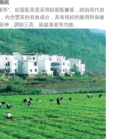
進睡眠
藥草”。絞股藍茶是采用絞股藍嫩葉，經由現代加
點，內含豐富的有效成分，具有很好的藥用和保健
，安神，調節三高、延緩衰老等功效。