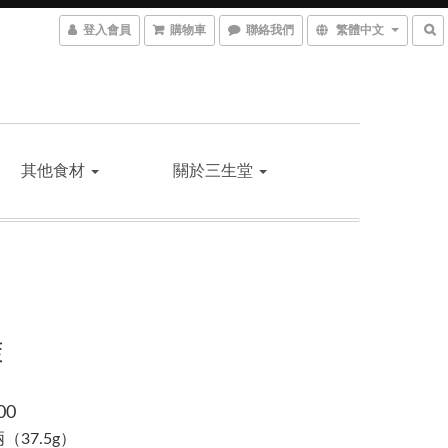
登入會員
購物車
聯絡我們
繁體中文
其他食材
關於三生堂
藍
00
1兩（37.5g）