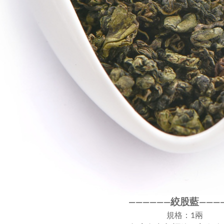
絞股藍
————
—
—
——
—
規格：1兩