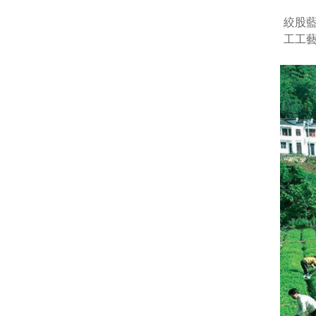
絞股
工工