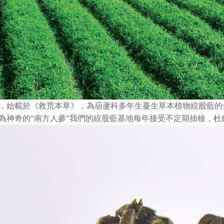
，始載於《救荒本草》，為葫蘆科多年生蔓生草本植物絞股藍的
為神奇的“南方人參”我們的絞股藍基地每年接受不定期抽檢，