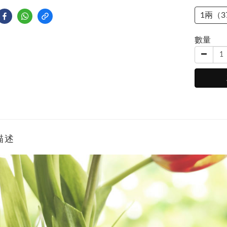
1兩（3
數量
描述