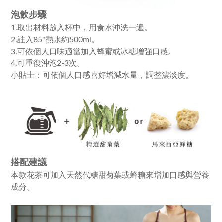
泡飲步驟
1.取出材料放入杯中，用食水沖洗一遍。
2.註入85°熱水約500ml。
3.可依個人口味適當加入蜂蜜或冰糖增強口感。
4.可重復沖泡2-3次。
小貼士：可依個人口感喜好增減水量，調整濃淡度。
搭配建議
本款花茶可加入天然代糖甜菊葉或蜂糖來增加口感與營養
成分。