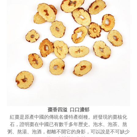
棗香四溢 口口濃郁
紅棗是原產中國的傳統名優特產樹種。經發現的棗核化
石，證明棗在中國已有數千多年歷史。泡水、泡茶、熬
粥、熬湯、泡酒，都離不開它的身影，可以說是不可缺少