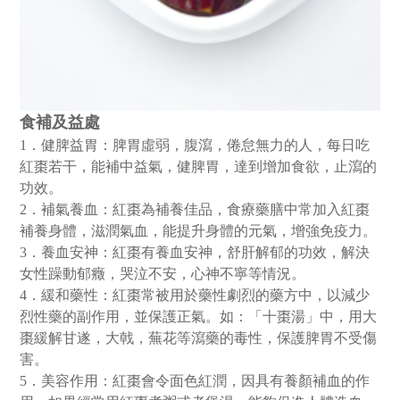
食補及益處
1．健脾益胃：脾胃虛弱，腹瀉，倦怠無力的人，每日吃
紅棗若干，能補中益氣，健脾胃，達到增加食欲，止瀉的
功效。
2．補氣養血：紅棗為補養佳品，食療藥膳中常加入紅棗
補養身體，滋潤氣血，能提升身體的元氣，增強免疫力。
3．養血安神：紅棗有養血安神，舒肝解郁的功效，解決
女性躁動郁癥，哭泣不安，心神不寧等情況。
4．緩和藥性：紅棗常被用於藥性劇烈的藥方中，以減少
烈性藥的副作用，並保護正氣。如：「十棗湯」中，用大
棗緩解甘遂，大戟，蕪花等瀉藥的毒性，保護脾胃不受傷
害。
5．美容作用：紅棗會令面色紅潤，因具有養顏補血的作