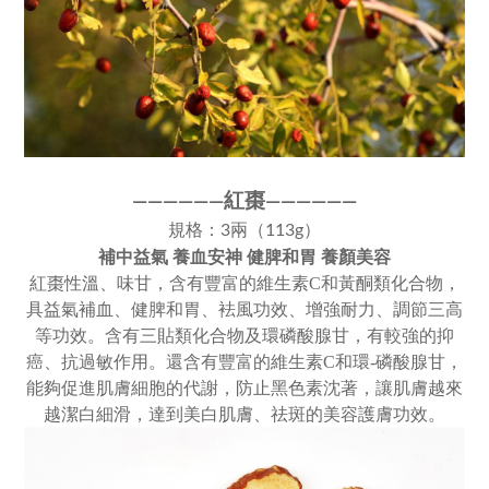
紅棗
————
—
—
——
———
—
規格：3兩（113g）
補中益氣 養血安神 健脾和胃 養顏美容
紅棗性溫、味甘，含有豐富的維生素C和黃酮類化合物，
具益氣補血、健脾和胃、袪風功效、增強耐力、調節三高
等功效。含有三貼類化合物及環磷酸腺甘，有較強的抑
癌、抗過敏作用。
還
含有豐富的維生素C和環-磷酸腺甘，
能夠促進肌膚細胞的代謝，防止黑色素沈著，讓肌膚越來
越潔白細滑，達到美白肌膚、祛斑的美容護膚功效。