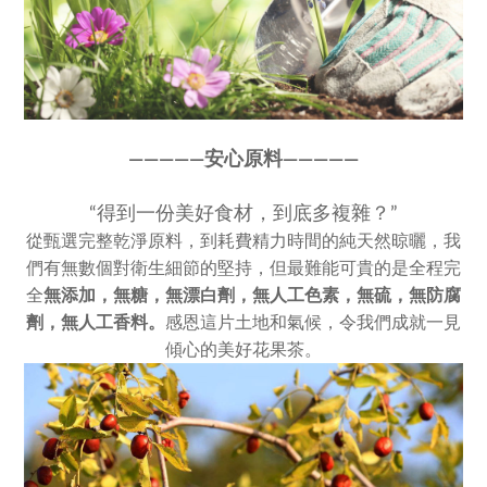
————
—
安心原料————
—
“得到一份美好食材，到底多複雜？”
從甄選完整乾淨原料，到耗費精力時間的純天然晾曬，我
們有無數個對衛生細節的堅持，但最難能可貴的是全程完
全
無添加，
無糖，無漂白劑，無人工色素，
無硫，無防腐
劑，無人工香料。
感恩這片土地和氣候，令我們成就一見
傾心的美好花果茶。