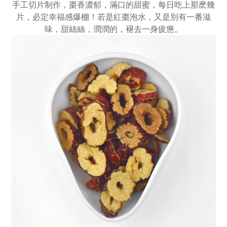
手工切片制作，棗香濃郁，滿口的甜蜜，每日吃上那麽幾
片，必定幸福感爆棚！若是紅棗泡水，又是別有一番滋
味，甜絲絲，潤潤的，褪去一身疲憊。