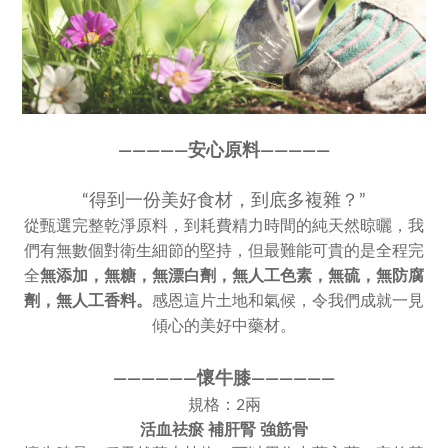
————
—
安心原料————
—
“得到一份美好食材，到底多複雜？”
從甄選完整乾淨原料，到耗費精力時間的純天然晾曬，我
們有無數個對衛生細節的堅持，但最難能可貴的是全程完
全
無添加，
無糖，無漂白劑，無人工色素，
無硫，無防腐
劑，無人工香料。
感恩這片土地和氣候，令我們成就一見
傾心的美好中藥材。
————
—
—
懷牛膝
——
———
—
規格：2兩
活血祛瘀 補肝腎 強筋骨