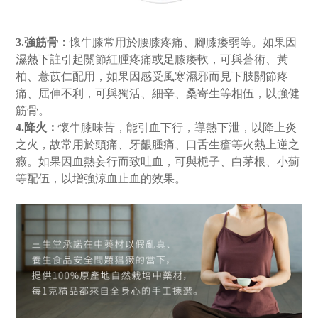
3.強筋骨：
懷牛膝常用於腰膝疼痛、腳膝痿弱等。如果因
濕熱下註引起關節紅腫疼痛或足膝痿軟，可與蒼術、黃
柏、薏苡仁配用，如果因感受風寒濕邪而見下肢關節疼
痛、屈伸不利，可與獨活、細辛、桑寄生等相伍，以強健
筋骨。
4.降火：
懷牛膝味苦，能引血下行，導熱下泄，以降上炎
之火，故常用於頭痛、牙齦腫痛、口舌生瘡等火熱上逆之
癥。如果因血熱妄行而致吐血，可與梔子、白茅根、小薊
等配伍，以增強涼血止血的效果。