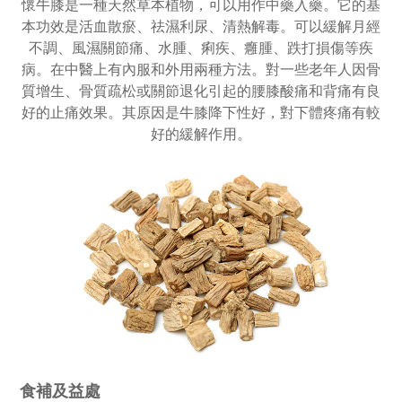
懷牛膝是一種天然草本植物，可以用作中藥入藥。它的基
本功效是活血散瘀、祛濕利尿、清熱解毒。可以緩解月經
不調、風濕關節痛、水腫、痢疾、癰腫、跌打損傷等疾
病。在中醫上有內服和外用兩種方法。對一些老年人因骨
質增生、骨質疏松或關節退化引起的腰膝酸痛和背痛有良
好的止痛效果。其原因是牛膝降下性好，對下體疼痛有較
好的緩解作用。
食補及益處